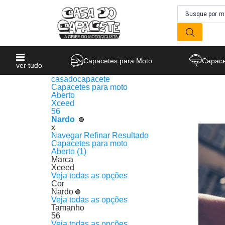
Capacetes para Moto
Capace
ver tudo
casadocapacete
Capacetes para moto
Aberto
Xceed
56
Nardo
x
Navegar
Refinar Resultado
Capacetes para moto
Aberto (1)
Marca
Xceed
Veja todas as opções
Cor
Nardo
Veja todas as opções
Tamanho
56
Veja todas as opções