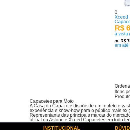
0
Xceed
Capace
R$ 6
à vista
ou
R$ 7
em até
Produto
Ordenar
Itens p
Produt
Capacetes para Moto
A Casa do Capacete dispõe de um repleto e vasto
experiência e know-how para o público mais exig
Representante das principais marcar do mercad
oficial da Astone e Xceed Capacetes em todo terr
INSTITUCIONAL
DÚVI