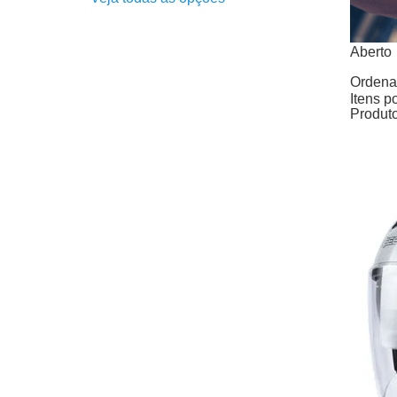
Aberto
Produto
Ordenar
Itens p
Produt