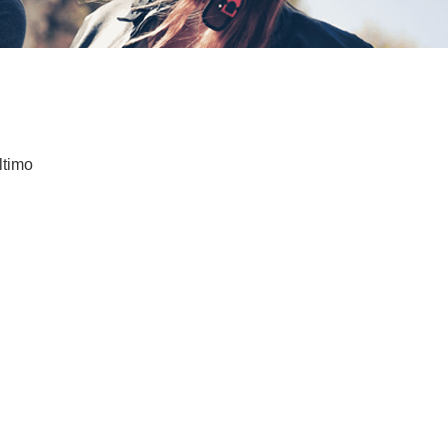
ltimo