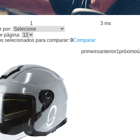
1
3 ms
s encontrados:
Resultado da Pesquisa por:
em
 por:
or página:
os selecionados para comparar:
0
Comparar
primeiro
anterior
1
próximo
ú