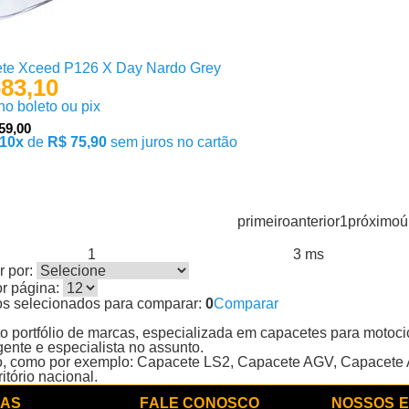
te Xceed P126 X Day Nardo Grey
83,10
 no boleto ou pix
59,00
10x
de
R$ 75,90
sem juros no cartão
primeiro
anterior
1
próximo
ú
1
3 ms
s encontrados:
Resultado da Pesquisa por:
em
 por:
or página:
os selecionados para comparar:
0
Comparar
 portfólio de marcas, especializada em capacetes para motocic
ente e especialista no assunto.
o, como por exemplo: Capacete LS2, Capacete AGV, Capacete A
itório nacional.
DAS
FALE CONOSCO
NOSSOS 