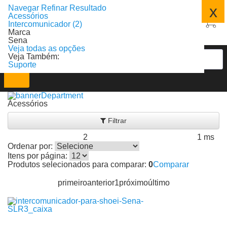
x
Navegar
Refinar Resultado
Acessórios
Intercomunicador (2)
Marca
Sena
Veja todas as opções
Veja Também:
Suporte
Acessórios
Filtrar
2
1 ms
Produtos encontrados:
Resultado da Pesquisa por:
em
Ordenar por:
Itens por página:
Produtos selecionados para comparar:
0
Comparar
primeiro
anterior
1
próximo
último