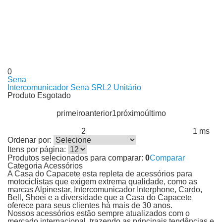
0
Sena
Intercomunicador Sena SRL2 Unitário
Produto Esgotado
primeiro
anterior
1
próximo
último
2
1 ms
Produtos encontrados:
Resultado da Pesquisa por:
em
Ordenar por:
Itens por página:
Produtos selecionados para comparar:
0
Comparar
Categoria Acessórios
A Casa do Capacete esta repleta de acessórios para
motociclistas que exigem extrema qualidade, como as
marcas Alpinestar, Intercomunicador Interphone, Cardo,
Bell, Shoei e a diversidade que a Casa do Capacete
oferece para seus clientes há mais de 30 anos.
Nossos acessórios estão sempre atualizados com o
mercado internacional, trazendo as principais tendências e