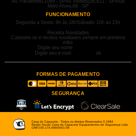
Av. Pacaembu,1089 - SP
Av. Rebouças,621 - SP
Rua
Melo Alves,66 - SP
FUNCIONAMENTO
Segunda a Sexta: 9h às 18h
Sábado: 10h às 15h
Receba Novidades
Cadastre-se e receba novidades sempre em primeira
mão:
FORMAS DE PAGAMENTO
SEGURANÇA
Casa do Capacete - Todos os direitos Reservados © 1994
Razão Social: Casa do Capacete Equipamentos de Segurança Ltda.
CNPJ:00.174.699/0001-06