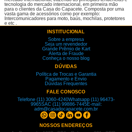
tecnologia do mercado internacional, em primeira mão
para o clientes da Casa do Capacete. Composta por uma
vasta gama de acessórios como por exemplo:
Intercomunicadores para moto, baús, mochilas, protetores
e etc .
INSTITUCIONAL
Sobre a empresa
Seja um revendedor
Grande Prêmio de Kart
Alerta de Fraude
Conheça o nosso blog
DÚVIDAS
Política de Trocas e Garantia
Pagamento e Envio
Dúvidas Frequentes
FALE CONOSCO
Telefone (11) 3060-4240
Whatsapp (11) 96473-
9965
SAC (11) 99886-7445
E-mail:
adm@casadocapacete.com.br
NOSSOS ENDEREÇOS