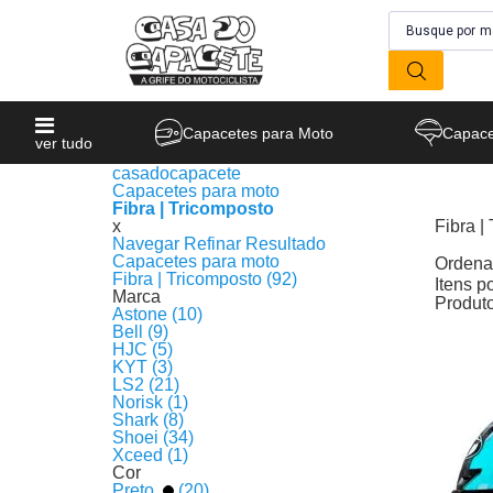
Capacetes para Moto
Capace
ver tudo
casadocapacete
Capacetes para moto
Fibra | Tricomposto
x
Fibra |
Navegar
Refinar Resultado
Produto
Capacetes para moto
Ordenar
Fibra | Tricomposto (92)
Itens p
Marca
Produt
Astone (10)
Bell (9)
HJC (5)
KYT (3)
LS2 (21)
Norisk (1)
Shark (8)
Shoei (34)
Xceed (1)
Cor
Preto
(20)