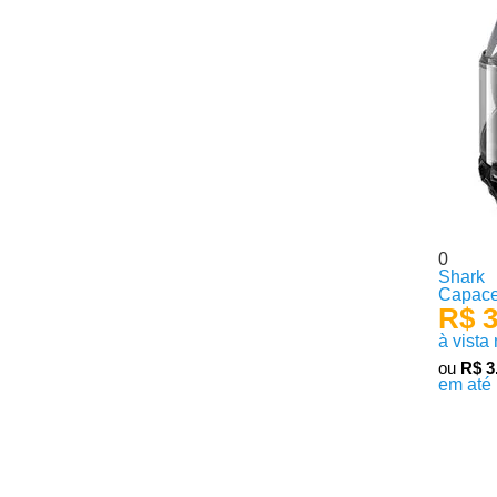
0
Shark
Capace
R$ 3
à vista
ou
R$ 3
em até