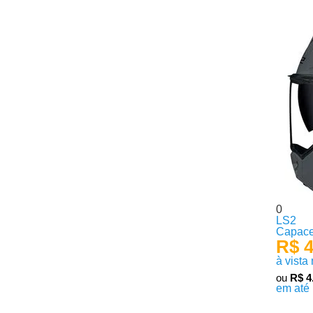
0
LS2
Capace
R$ 4
à vista
ou
R$ 4
em até