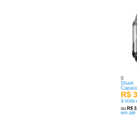
0
Shark
Capace
R$ 3
à vista
ou
R$ 3
em até