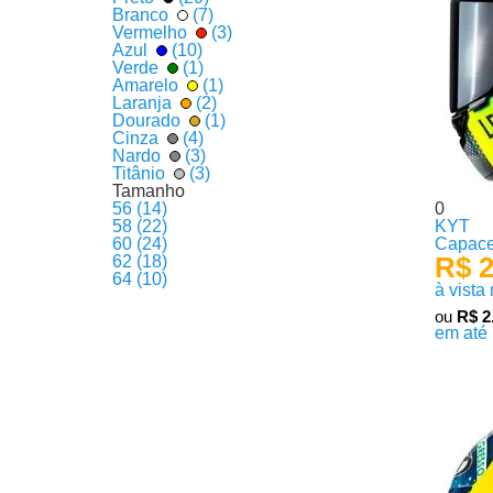
Branco
(7)
Vermelho
(3)
Azul
(10)
Verde
(1)
Amarelo
(1)
Laranja
(2)
Dourado
(1)
Cinza
(4)
Nardo
(3)
Titânio
(3)
Tamanho
56 (14)
0
58 (22)
KYT
60 (24)
Capace
R$ 2
62 (18)
64 (10)
à vista
ou
R$ 2
em até