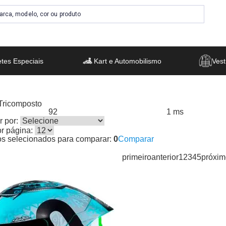
tes Especiais
Kart e Automobilismo
Vest
 Tricomposto
92
1 ms
s encontrados:
Resultado da Pesquisa por:
em
 por:
or página:
os selecionados para comparar:
0
Comparar
primeiro
anterior
1
2
3
4
5
próxim