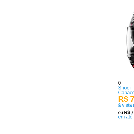
0
Shoei
Capace
R$ 7
à vista
ou
R$ 7
em até