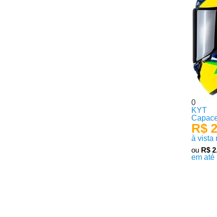
0
KYT
Capace
R$ 2
à vista
ou
R$ 2
em até