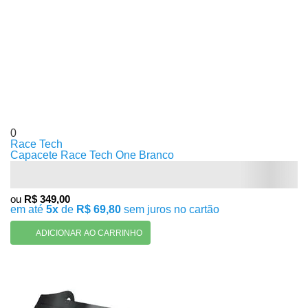
0
Race Tech
Capacete Race Tech One Branco
ou
R$ 349,00
em até
5x
de
R$ 69,80
sem juros no cartão
ADICIONAR AO CARRINHO