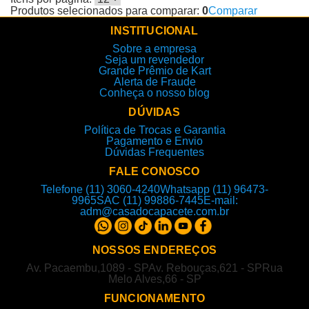
Produtos selecionados para comparar:
0
Comparar
INSTITUCIONAL
Sobre a empresa
Seja um revendedor
Grande Prêmio de Kart
Alerta de Fraude
Conheça o nosso blog
DÚVIDAS
Política de Trocas e Garantia
Pagamento e Envio
Dúvidas Frequentes
FALE CONOSCO
Telefone (11) 3060-4240
Whatsapp (11) 96473-
9965
SAC (11) 99886-7445
E-mail:
adm@casadocapacete.com.br
NOSSOS ENDEREÇOS
Av. Pacaembu,1089 - SP
Av. Rebouças,621 - SP
Rua
Melo Alves,66 - SP
FUNCIONAMENTO