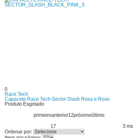
0
Race Tech
Capacete Race Tech Sector Slash Rosa e Roxo
Produto Esgotado
primeiro
anterior
1
2
próximo
último
17
3 ms
Produtos encontrados:
Resultado da Pesquisa por:
em
Ordenar por:
Itens por página: