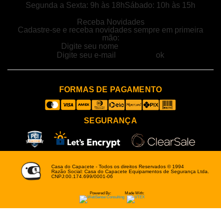
Segunda a Sexta: 9h às 18h
Sábado: 10h às 15h
Receba Novidades
Cadastre-se e receba novidades sempre em primeira
mão:
FORMAS DE PAGAMENTO
SEGURANÇA
Casa do Capacete - Todos os direitos Reservados © 1994
Razão Social: Casa do Capacete Equipamentos de Segurança Ltda.
CNPJ:00.174.699/0001-06
Powered By:
Made With: