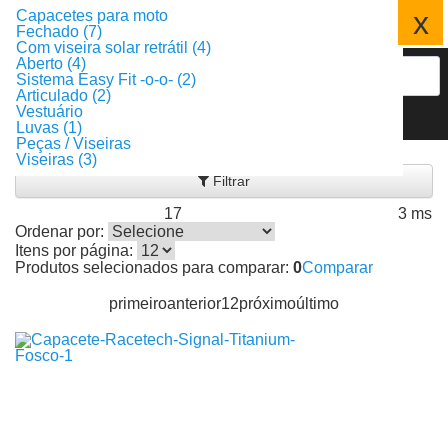
x
Capacetes para moto
Fechado (7)
Com viseira solar retrátil (4)
Aberto (4)
Sistema Easy Fit -o-o- (2)
Articulado (2)
Vestuário
Luvas (1)
Peças / Viseiras
Resultado da Busca
Viseiras (3)
Filtrar
17
3 ms
Produtos encontrados:
Resultado da Pesquisa por:
em
Ordenar por:
Itens por página:
Produtos selecionados para comparar:
0
Comparar
primeiro
anterior
1
2
próximo
último