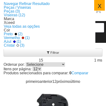
x
Navegar
Refinar Resultado
Peças / Viseiras
Peças (3)
Viseiras (12)
Marca
Xceed
Veja todas as opções
Cor
Preto
(2)
Vermelho
(1)
Azul
(1)
Peças / Viseiras
Cristal
(3)
Filtrar
15
1 ms
Produtos encontrados:
Resultado da Pesquisa por:
em
Ordenar por:
Itens por página:
Produtos selecionados para comparar:
0
Comparar
primeiro
anterior
1
2
próximo
último