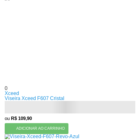
0
Xceed
Viseira Xceed F607 Cristal
ou
R$ 109,90
ADICIONAR AO CARRINHO