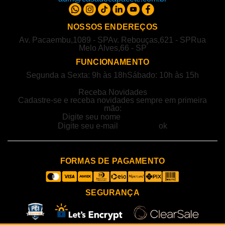
NOSSOS ENDEREÇOS
Av. Pacaembu,1089 - SP
Av. Rebouças,621 - SP
Rua
Melo Alves,66 - SP
FUNCIONAMENTO
Segunda a Sexta: 9h às 18h
Sábado: 10h às 15h
Receba Novidades
Cadastre-se e receba novidades sempre em primeira
mão:
FORMAS DE PAGAMENTO
SEGURANÇA