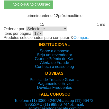
ADICIONAR AO CARRINHO
primeiro
anterior
1
2
próximo
último
15
1 ms
Produtos encontrados:
Resultado da Pesquisa por:
em
Ordenar por:
Itens por página:
Produtos selecionados para comparar:
0
Comparar
INSTITUCIONAL
Sobre a empresa
Seja um revendedor
Grande Prêmio de Kart
Alerta de Fraude
Conheça o nosso blog
DÚVIDAS
Política de Trocas e Garantia
Pagamento e Envio
Dúvidas Frequentes
FALE CONOSCO
Telefone (11) 3060-4240
Whatsapp (11) 96473-
9965
SAC (11) 99886-7445
E-mail:
adm@casadocapacete.com.br