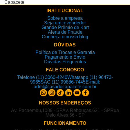
Capacete.
INSTITUCIONAL
Sobre a empresa
Seja um revendedor
Grande Prêmio de Kart
Alerta de Fraude
Conheça o nosso blog
DÚVIDAS
Política de Trocas e Garantia
Pagamento e Envio
Dúvidas Frequentes
FALE CONOSCO
Telefone (11) 3060-4240
Whatsapp (11) 96473-
9965
SAC (11) 99886-7445
E-mail:
adm@casadocapacete.com.br
NOSSOS ENDEREÇOS
Av. Pacaembu,1089 - SP
Av. Rebouças,621 - SP
Rua
Melo Alves,66 - SP
FUNCIONAMENTO