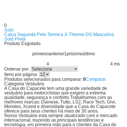
0
Solo
Calça Segunda Pele Termica X-Thermo DS Masculina
Solo Preta
Produto Esgotado
primeiro
anterior
1
próximo
último
4
4 ms
Produtos encontrados:
Resultado da Pesquisa por:
em
Ordenar por:
Itens por página:
Produtos selecionados para comparar:
0
Comparar
Categoria Vestuário
A Casa do Capacete tem uma grande variedade de
vestuário para motociclistas que exigem a extrema
qualidade, segurança e conforto.Trabalhamos com as
melhores marcas: Dainese, Tutto, LS2, Race Tech, Givi,
Mondeo, Xceed e diversidade que a Casa do Capacete
oferece para seus clientes há mais de 30 anos.
Nosso Vestuário esta sempre atualizado com o mercado
internacional, trazendo as principais tendências e
tecnologia, em primeira mão para o clientes da Casa do