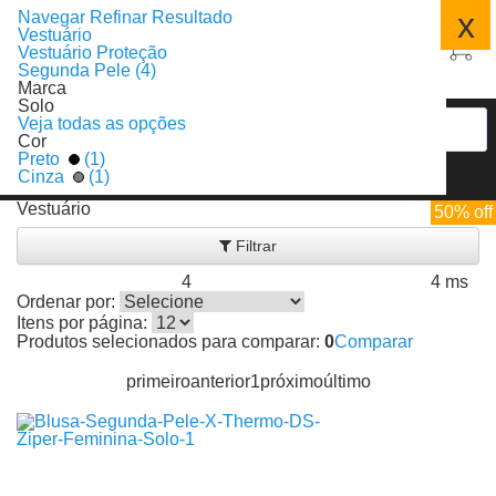
x
Navegar
Refinar Resultado
Vestuário
Vestuário Proteção
Segunda Pele (4)
Marca
Solo
Veja todas as opções
Cor
Preto
(1)
Cinza
(1)
Vestuário
50% off
Filtrar
4
4 ms
Produtos encontrados:
Resultado da Pesquisa por:
em
Ordenar por:
Itens por página:
Produtos selecionados para comparar:
0
Comparar
primeiro
anterior
1
próximo
último