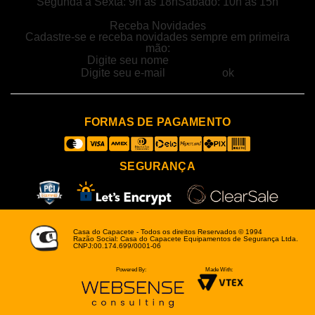
Segunda a Sexta: 9h às 18h
Sábado: 10h às 15h
Receba Novidades
Cadastre-se e receba novidades sempre em primeira
mão:
FORMAS DE PAGAMENTO
SEGURANÇA
Casa do Capacete - Todos os direitos Reservados © 1994
Razão Social: Casa do Capacete Equipamentos de Segurança Ltda.
CNPJ:00.174.699/0001-06
Powered By:
Made With: