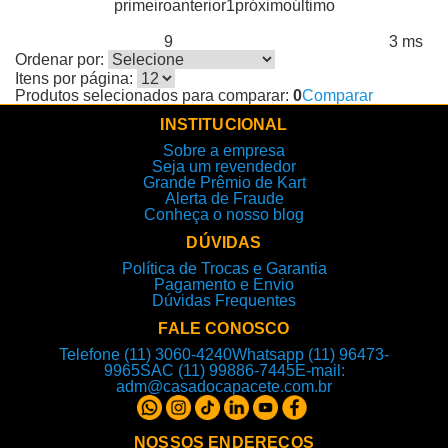
primeiro
anterior
1
próximo
último
9
3 ms
Produtos encontrados:
Resultado da Pesquisa por:
em
Ordenar por:
Itens por página:
Produtos selecionados para comparar:
0
Comparar
INSTITUCIONAL
Sobre a empresa
Seja um revendedor
Grande Prêmio de Kart
Alerta de Fraude
Conheça o nosso blog
DÚVIDAS
Política de Trocas e Garantia
Pagamento e Envio
Dúvidas Frequentes
FALE CONOSCO
Telefone (11) 3060-4240
Whatsapp (11) 96473-
9965
SAC (11) 99886-7445
E-mail:
adm@casadocapacete.com.br
NOSSOS ENDEREÇOS