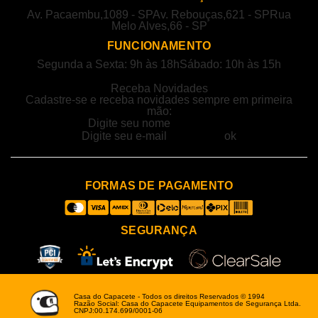
Av. Pacaembu,1089 - SP
Av. Rebouças,621 - SP
Rua
Melo Alves,66 - SP
FUNCIONAMENTO
Segunda a Sexta: 9h às 18h
Sábado: 10h às 15h
Receba Novidades
Cadastre-se e receba novidades sempre em primeira
mão:
FORMAS DE PAGAMENTO
SEGURANÇA
Casa do Capacete - Todos os direitos Reservados © 1994
Razão Social: Casa do Capacete Equipamentos de Segurança Ltda.
CNPJ:00.174.699/0001-06