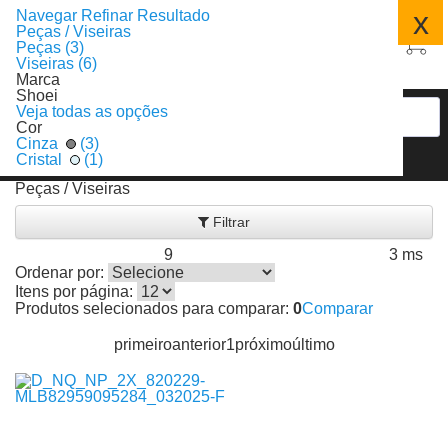
x
Navegar
Refinar Resultado
Peças / Viseiras
Peças (3)
Viseiras (6)
Marca
Shoei
Veja todas as opções
Cor
Cinza
(3)
Cristal
(1)
Peças / Viseiras
Filtrar
9
3 ms
Produtos encontrados:
Resultado da Pesquisa por:
em
Ordenar por:
Itens por página:
Produtos selecionados para comparar:
0
Comparar
primeiro
anterior
1
próximo
último