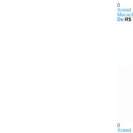
0
Xceed
Macacã
De:
R$ 
0
Xceed