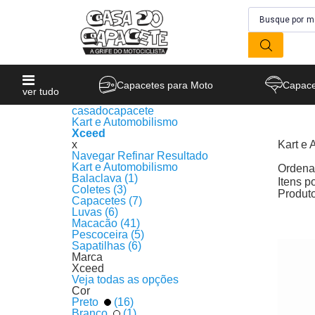
Capacetes para Moto
Capace
ver tudo
casadocapacete
Kart e Automobilismo
Xceed
x
Kart e 
Navegar
Refinar Resultado
Produto
Kart e Automobilismo
Ordenar
Balaclava (1)
Itens p
Coletes (3)
Produt
Capacetes (7)
Luvas (6)
Macacão (41)
Pescoceira (5)
Sapatilhas (6)
Marca
Xceed
Veja todas as opções
Cor
Preto
(16)
Branco
(1)