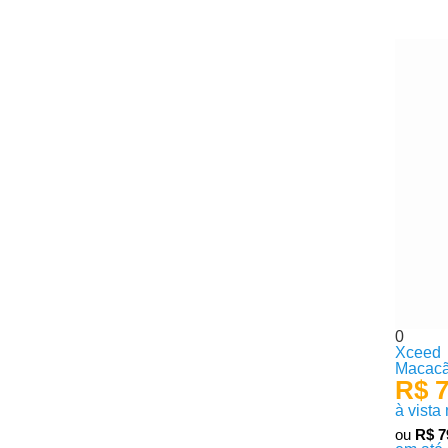
0
Xceed
Macacão
R$ 7
à vista
ou
R$ 7