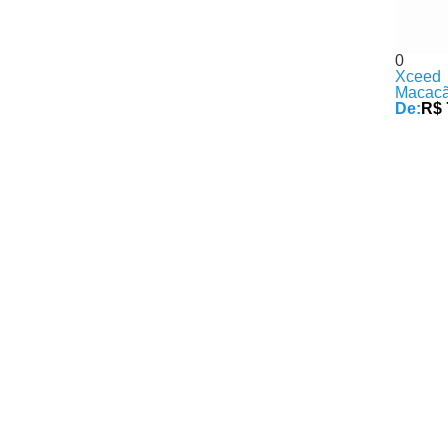
0
Xceed
Macacã
De:
R$ 