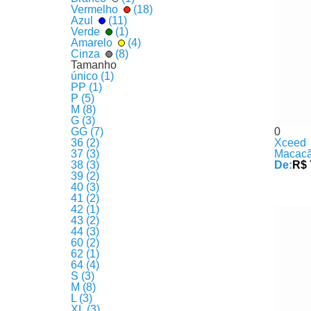
Vermelho
(18)
Azul
(11)
Verde
(1)
Amarelo
(4)
Cinza
(8)
Tamanho
único (1)
PP (1)
P (5)
M (8)
G (3)
GG (7)
0
36 (2)
Xceed
37 (3)
Macacã
38 (3)
De:
R$ 
39 (2)
40 (3)
41 (2)
42 (1)
43 (2)
44 (3)
60 (2)
62 (1)
64 (4)
S (3)
M (8)
L (3)
XL (3)