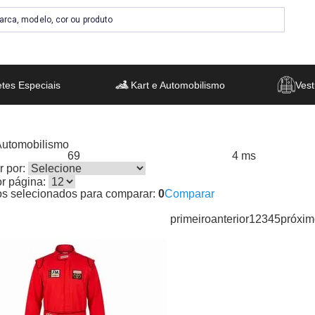
tes Especiais
Kart e Automobilismo
Vest
Automobilismo
69
4 ms
s encontrados:
Resultado da Pesquisa por:
em
 por:
or página:
os selecionados para comparar:
0
Comparar
primeiro
anterior
1
2
3
4
5
próxim