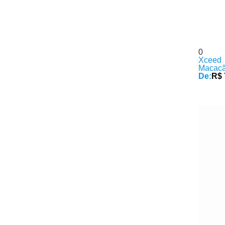
0
Xceed
Macacã
De:
R$ 