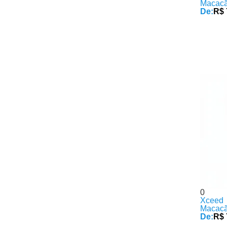
Macacã
De:
R$ 
0
Xceed
Macacã
De:
R$ 