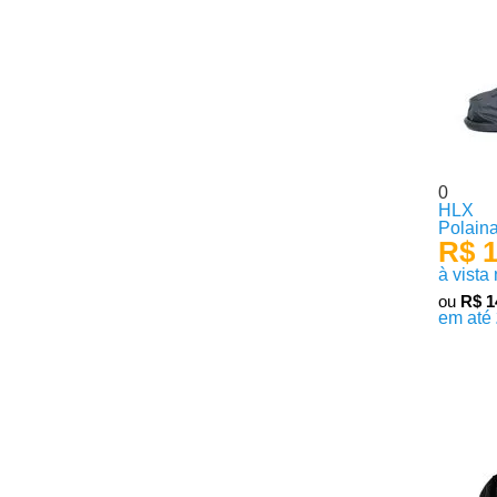
0
HLX
Polain
R$ 1
à vista
ou
R$ 1
em até