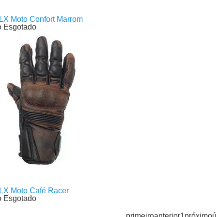
LX Moto Confort Marrom
o Esgotado
LX Moto Café Racer
o Esgotado
primeiro
anterior
1
próximo
ú