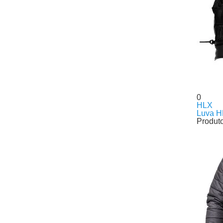
0
HLX
Luva H
Produt