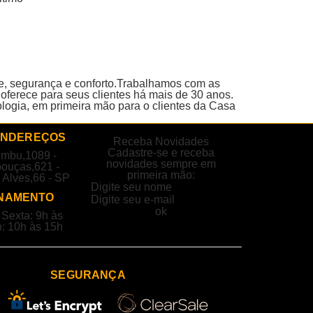
e, segurança e conforto.Trabalhamos com as
oferece para seus clientes há mais de 30 anos.
ologia, em primeira mão para o clientes da Casa
ENDEREÇOS
Receba Novidades
Cadastre-se e receba
embu,1089 -
novidades sempre em
ouças,621 -
primeira mão:
 Alves,66 - SP
NAMENTO
Sexta: 9h às
: 10h às 15h
SEGURANÇA