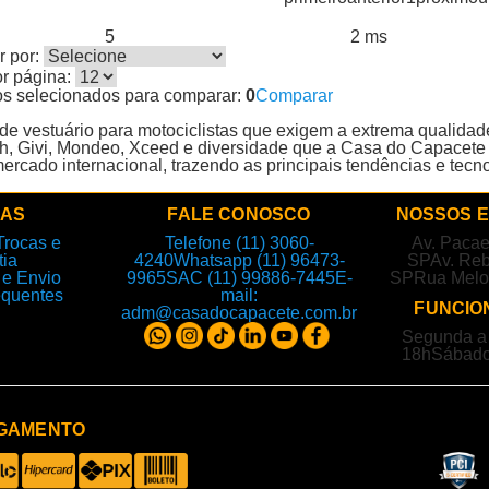
5
2 ms
s encontrados:
Resultado da Pesquisa por:
em
 por:
or página:
os selecionados para comparar:
0
Comparar
e vestuário para motociclistas que exigem a extrema qualidad
h, Givi, Mondeo, Xceed e diversidade que a Casa do Capacete 
rcado internacional, trazendo as principais tendências e tecn
DAS
FALE CONOSCO
NOSSOS 
Trocas e
Telefone (11) 3060-
Av. Paca
tia
4240
Whatsapp (11) 96473-
SP
Av. Reb
e Envio
9965
SAC (11) 99886-7445
E-
SP
Rua Melo
equentes
mail:
FUNCIO
adm@casadocapacete.com.br
Segunda a 
18h
Sábado
AGAMENTO