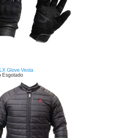
LX Glove Vesta
o Esgotado