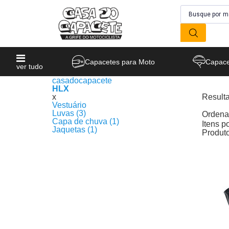
Capacetes para Moto
Capace
ver tudo
casadocapacete
HLX
x
Result
Vestuário
Produto
Luvas (3)
Ordenar
Capa de chuva (1)
Itens p
Jaquetas (1)
Produt