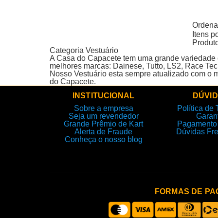
Produto
Ordenar
Itens p
Produt
Categoria Vestuário
A Casa do Capacete tem uma grande variedade d
melhores marcas: Dainese, Tutto, LS2, Race Tec
Nosso Vestuário esta sempre atualizado com o me
do Capacete.
INSTITUCIONAL
DÚVI
Sobre a empresa
Política de 
Seja um revendedor
Garan
Grande Prêmio de Kart
Pagamento 
Alerta de Fraude
Dúvidas Fr
Conheça o nosso blog
FORMAS DE P