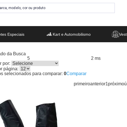
tes Especiais
Kart e Automobilismo
Vest
ado da Busca
5
2 ms
s encontrados:
Resultado da Pesquisa por:
em
 por:
or página:
os selecionados para comparar:
0
Comparar
primeiro
anterior
1
próximo
ú