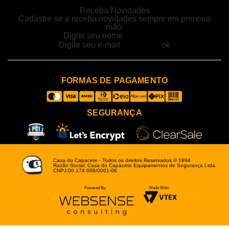
Receba Novidades
Cadastre-se e receba novidades sempre em primeira
mão:
FORMAS DE PAGAMENTO
SEGURANÇA
Casa do Capacete - Todos os direitos Reservados © 1994
Razão Social: Casa do Capacete Equipamentos de Segurança Ltda.
CNPJ:00.174.699/0001-06
Powered By:
Made With: