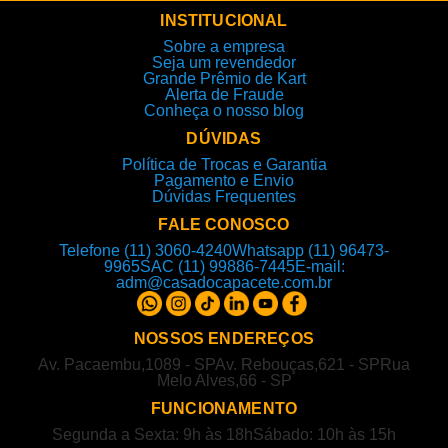
INSTITUCIONAL
Sobre a empresa
Seja um revendedor
Grande Prêmio de Kart
Alerta de Fraude
Conheça o nosso blog
DÚVIDAS
Política de Trocas e Garantia
Pagamento e Envio
Dúvidas Frequentes
FALE CONOSCO
Telefone (11) 3060-4240
Whatsapp (11) 96473-
9965
SAC (11) 99886-7445
E-mail:
adm@casadocapacete.com.br
NOSSOS ENDEREÇOS
Av. Pacaembu,1089 - SP
Av. Rebouças,621 - SP
Rua
Melo Alves,66 - SP
FUNCIONAMENTO
Segunda a Sexta: 9h às 18h
Sábado: 10h às 15h