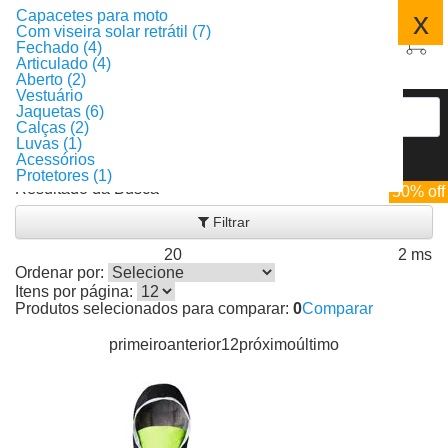
x
Capacetes para moto
Com viseira solar retrátil (7)
Fechado (4)
Articulado (4)
Aberto (2)
Vestuário
Jaquetas (6)
Calças (2)
Luvas (1)
Acessórios
Protetores (1)
Resultado da Busca
50% off
Filtrar
20
2 ms
Produtos encontrados:
Resultado da Pesquisa por:
em
Ordenar por:
Itens por página:
Produtos selecionados para comparar:
0
Comparar
primeiro
anterior
1
2
próximo
último