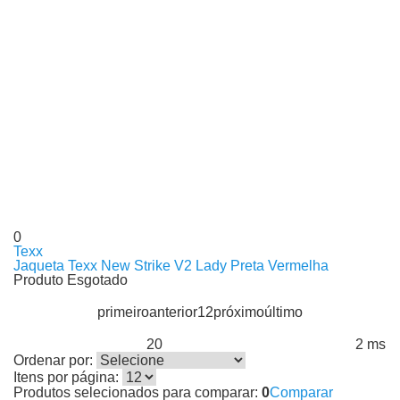
0
Texx
Jaqueta Texx New Strike V2 Lady Preta Vermelha
Produto Esgotado
primeiro
anterior
1
2
próximo
último
20
2 ms
Produtos encontrados:
Resultado da Pesquisa por:
em
Ordenar por:
Itens por página:
Produtos selecionados para comparar:
0
Comparar