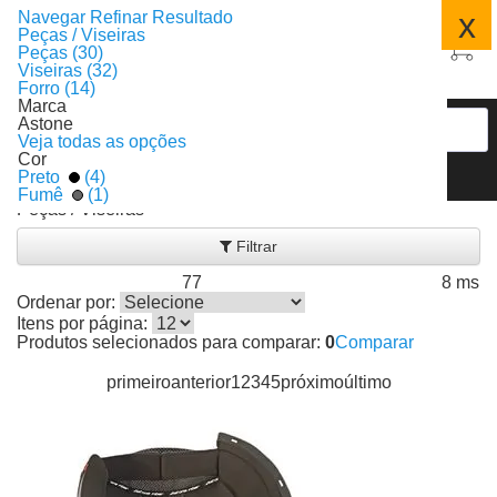
x
Navegar
Refinar Resultado
Peças / Viseiras
Peças (30)
Viseiras (32)
Forro (14)
Marca
Astone
Veja todas as opções
Cor
Preto
(4)
Fumê
(1)
Peças / Viseiras
Filtrar
77
8 ms
Produtos encontrados:
Resultado da Pesquisa por:
em
Ordenar por:
Itens por página:
Produtos selecionados para comparar:
0
Comparar
primeiro
anterior
1
2
3
4
5
próximo
último