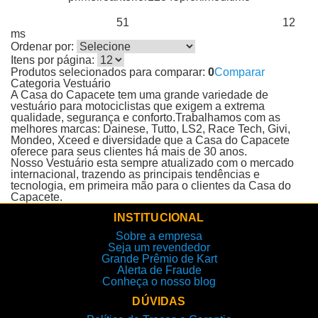
51
12
Produtos encontrados:
Resultado da Pesquisa por:
em
ms
Ordenar por:
Itens por página:
Produtos selecionados para comparar:
0
Comparar
Categoria Vestuário
A Casa do Capacete tem uma grande variedade de
vestuário para motociclistas que exigem a extrema
qualidade, segurança e conforto.Trabalhamos com as
melhores marcas: Dainese, Tutto, LS2, Race Tech, Givi,
Mondeo, Xceed e diversidade que a Casa do Capacete
oferece para seus clientes há mais de 30 anos.
Nosso Vestuário esta sempre atualizado com o mercado
internacional, trazendo as principais tendências e
tecnologia, em primeira mão para o clientes da Casa do
Capacete.
INSTITUCIONAL
Sobre a empresa
Seja um revendedor
Grande Prêmio de Kart
Alerta de Fraude
Conheça o nosso blog
DÚVIDAS