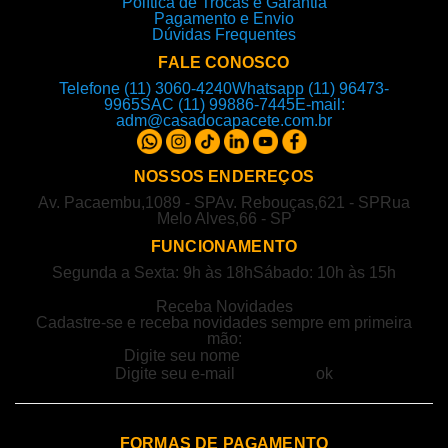
Política de Trocas e Garantia
Pagamento e Envio
Dúvidas Frequentes
FALE CONOSCO
Telefone (11) 3060-4240
Whatsapp (11) 96473-
9965
SAC (11) 99886-7445
E-mail:
adm@casadocapacete.com.br
NOSSOS ENDEREÇOS
Av. Pacaembu,1089 - SP
Av. Rebouças,621 - SP
Rua
Melo Alves,66 - SP
FUNCIONAMENTO
Segunda a Sexta: 9h às 18h
Sábado: 10h às 15h
Receba Novidades
Cadastre-se e receba novidades sempre em primeira
mão:
FORMAS DE PAGAMENTO