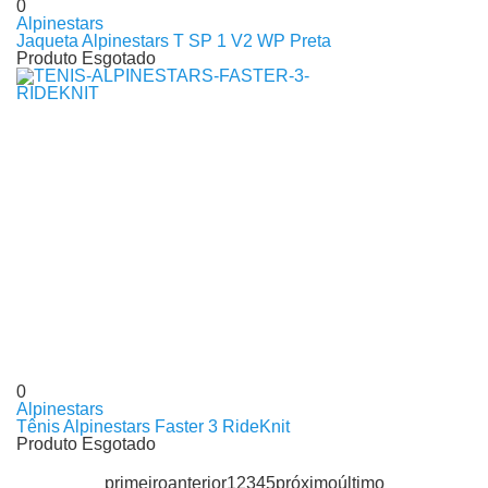
0
Alpinestars
Jaqueta Alpinestars T SP 1 V2 WP Preta
Produto Esgotado
0
Alpinestars
Tênis Alpinestars Faster 3 RideKnit
Produto Esgotado
primeiro
anterior
1
2
3
4
5
próximo
último