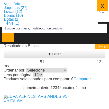
x
Vestuário
Jaquetas (27)
Luvas (12)
Bonés (10)
Botas (2)
Tênis (1)
Resultado da Busca
50% off
50% off
50% off
Filtrar
51
12
Produtos encontrados:
Resultado da Pesquisa por:
em
ms
Ordenar por:
Itens por página:
Produtos selecionados para comparar:
0
Comparar
primeiro
anterior
1
2
3
4
5
próximo
último