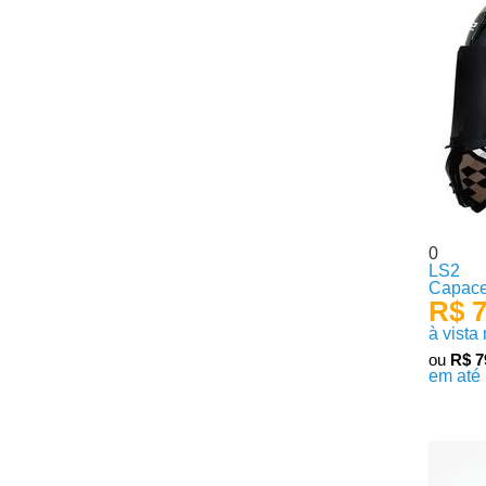
0
LS2
Capace
R$ 7
à vista
ou
R$ 7
em até