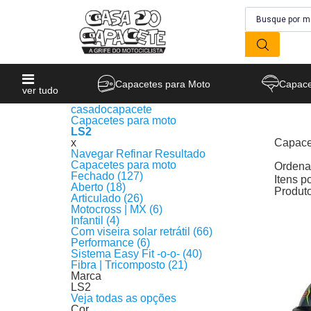
Capacetes para Moto
Capace
ver tudo
casadocapacete
Capacetes para moto
LS2
x
Capace
Navegar
Refinar Resultado
Produto
Capacetes para moto
Ordenar
Fechado (127)
Itens p
Aberto (18)
Produt
Articulado (26)
Motocross | MX (6)
Infantil (4)
Com viseira solar retrátil (66)
Performance (6)
Sistema Easy Fit -o-o- (40)
Fibra | Tricomposto (21)
Marca
LS2
Veja todas as opções
Cor