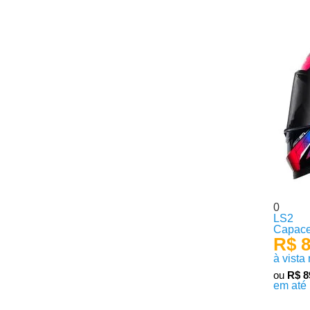
0
LS2
Capacet
R$ 8
à vista
ou
R$ 8
em até