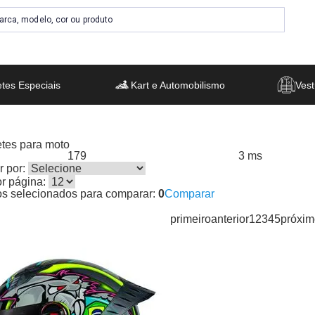
tes Especiais
Kart e Automobilismo
Vest
tes para moto
179
3 ms
s encontrados:
Resultado da Pesquisa por:
em
 por:
or página:
os selecionados para comparar:
0
Comparar
primeiro
anterior
1
2
3
4
5
próxim