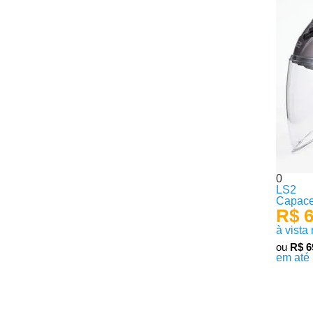
0
LS2
Capace
R$ 6
à vista
ou
R$ 6
em até