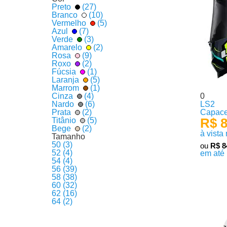
Preto
(27)
Branco
(10)
Vermelho
(5)
Azul
(7)
Verde
(3)
Amarelo
(2)
Rosa
(9)
Roxo
(2)
Fúcsia
(1)
Laranja
(5)
Marrom
(1)
Cinza
(4)
0
Nardo
(6)
LS2
Prata
(2)
Capace
R$ 8
Titânio
(5)
Bege
(2)
à vista
Tamanho
50 (3)
ou
R$ 8
52 (4)
em até
54 (4)
56 (39)
58 (38)
60 (32)
62 (16)
64 (2)