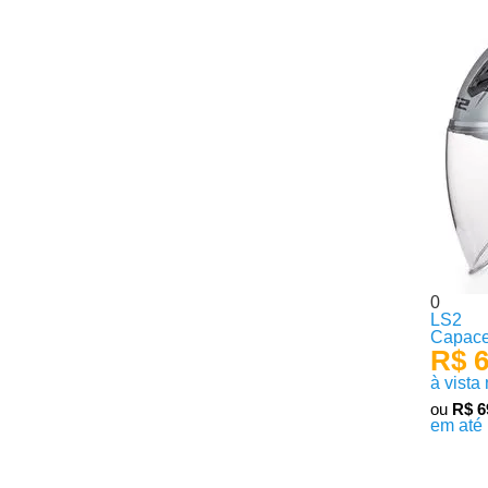
0
LS2
Capace
R$ 6
à vista
ou
R$ 6
em até