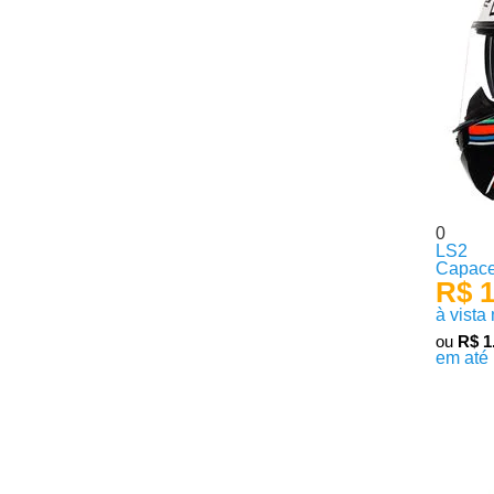
0
LS2
Capace
R$ 1
à vista
ou
R$ 1
em até