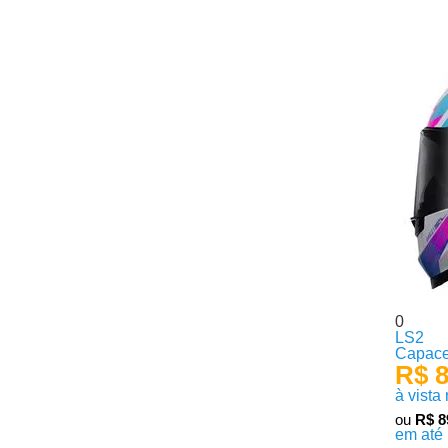
0
LS2
Capace
R$ 8
à vista
ou
R$ 8
em até