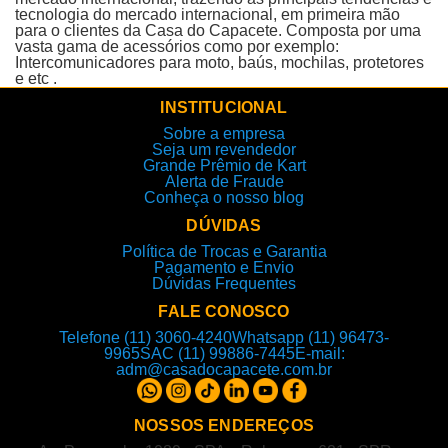
tecnologia do mercado internacional, em primeira mão
para o clientes da Casa do Capacete. Composta por uma
vasta gama de acessórios como por exemplo:
Intercomunicadores para moto, baús, mochilas, protetores
e etc .
INSTITUCIONAL
Sobre a empresa
Seja um revendedor
Grande Prêmio de Kart
Alerta de Fraude
Conheça o nosso blog
DÚVIDAS
Política de Trocas e Garantia
Pagamento e Envio
Dúvidas Frequentes
FALE CONOSCO
Telefone (11) 3060-4240
Whatsapp (11) 96473-
9965
SAC (11) 99886-7445
E-mail:
adm@casadocapacete.com.br
NOSSOS ENDEREÇOS