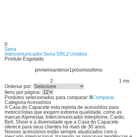
0
Sena
Intercomunicador Sena SRL2 Unitário
Produto Esgotado
primeiro
anterior
1
próximo
último
2
1 ms
Produtos encontrados:
Resultado da Pesquisa por:
em
Ordenar por:
Itens por página:
Produtos selecionados para comparar:
0
Comparar
Categoria Acessórios
A Casa do Capacete esta repleta de acessórios para
motociclistas que exigem extrema qualidade, como as
marcas Alpinestar, Intercomunicador Interphone, Cardo,
Bell, Shoei e a diversidade que a Casa do Capacete
oferece para seus clientes há mais de 30 anos.
Nossos acessórios estão sempre atualizados com o
mercado internacional, trazendo as principais tendências e