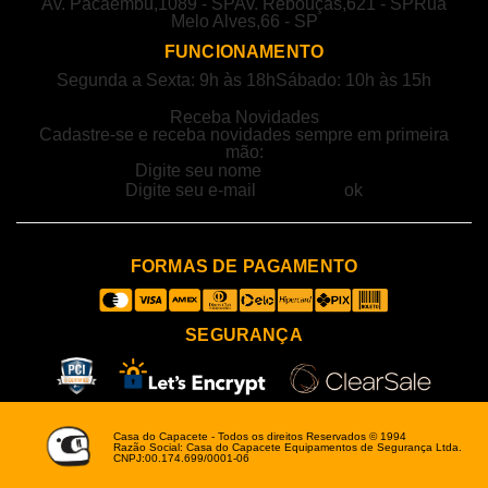
Av. Pacaembu,1089 - SP
Av. Rebouças,621 - SP
Rua
Melo Alves,66 - SP
FUNCIONAMENTO
Segunda a Sexta: 9h às 18h
Sábado: 10h às 15h
Receba Novidades
Cadastre-se e receba novidades sempre em primeira
mão:
FORMAS DE PAGAMENTO
SEGURANÇA
Casa do Capacete - Todos os direitos Reservados © 1994
Razão Social: Casa do Capacete Equipamentos de Segurança Ltda.
CNPJ:00.174.699/0001-06