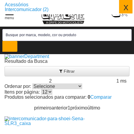
x
Acessórios
Intercomunicador (2)
Resultado da Busca
Filtrar
2
1 ms
Produtos encontrados:
Resultado da Pesquisa por:
em
Ordenar por:
Itens por página:
Produtos selecionados para comparar:
0
Comparar
primeiro
anterior
1
próximo
último