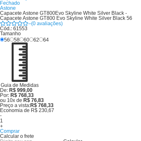
Fechado
Astone
Capacete Astone GT800Evo Skyline White Silver Black -
Capacete Astone GT800 Evo Skyline White Silver Black 56
–
(
0
avaliações)
Cód.:
61553
Tamanho
56
58
60
62
64
Guia de Medidas
De:
R$ 999,00
Por:
R$ 768,33
ou
10
x
de
R$ 76,83
Preço a vista:
R$ 768,33
Economia de
R$ 230,67
-
+
Comprar
Calcular o frete