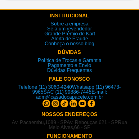
INSTITUCIONAL
Sobre a empresa
Seja um revendedor
Grande Prêmio de Kart
Alerta de Fraude
Conheça o nosso blog
DÚVIDAS
Política de Trocas e Garantia
Pagamento e Envio
Dúvidas Frequentes
FALE CONOSCO
Telefone (11) 3060-4240
Whatsapp (11) 96473-
9965
SAC (11) 99886-7445
E-mail:
adm@casadocapacete.com.br
NOSSOS ENDEREÇOS
Av. Pacaembu,1089 - SP
Av. Rebouças,621 - SP
Rua
Melo Alves,66 - SP
FUNCIONAMENTO