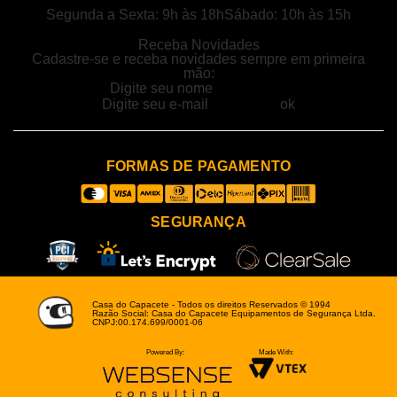
Segunda a Sexta: 9h às 18h
Sábado: 10h às 15h
Receba Novidades
Cadastre-se e receba novidades sempre em primeira
mão:
FORMAS DE PAGAMENTO
SEGURANÇA
Casa do Capacete - Todos os direitos Reservados © 1994
Razão Social: Casa do Capacete Equipamentos de Segurança Ltda.
CNPJ:00.174.699/0001-06
Powered By:
Made With: