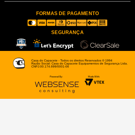
FORMAS DE PAGAMENTO
SEGURANÇA
Casa do Capacete - Todos os direitos Reservados © 1994
Razão Social: Casa do Capacete Equipamentos de Segurança Ltda.
CNPJ:00.174.699/0001-06
Powered By:
Made With: