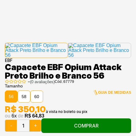
EBF
Capacete EBF Opium Attack
Preto Brilho e Branco 56
–
(
0
avaliações)
Cód.:
67779
Tamanho
GUIA DE MEDIDAS
56
58
60
R$ 350,10
ou
6
x
de
R$ 64,83
COMPRAR
-
+