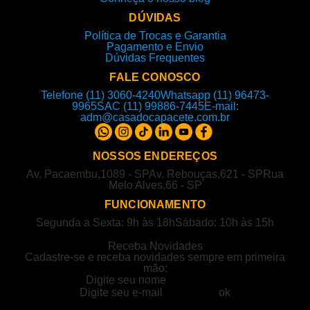
DÚVIDAS
Política de Trocas e Garantia
Pagamento e Envio
Dúvidas Frequentes
FALE CONOSCO
Telefone (11) 3060-4240
Whatsapp (11) 96473-
9965
SAC (11) 99886-7445
E-mail:
adm@casadocapacete.com.br
NOSSOS ENDEREÇOS
Av. Pacaembu,1089 - SP
Av. Rebouças,621 - SP
Rua
Melo Alves,66 - SP
FUNCIONAMENTO
Segunda a Sexta: 9h às 18h
Sábado: 10h às 15h
Receba Novidades
Cadastre-se e receba novidades sempre em primeira
mão: