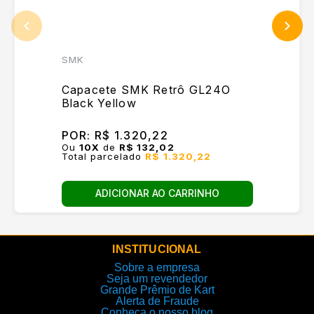
SMK
Capacete SMK Retrô GL24O
Black Yellow
POR:
R$ 1.320,22
Ou
10
X
de
R$ 132,02
Total parcelado
R$ 1.320,22
ADICIONAR AO CARRINHO
INSTITUCIONAL
Sobre a empresa
Seja um revendedor
Grande Prêmio de Kart
Alerta de Fraude
Conheça o nosso blog