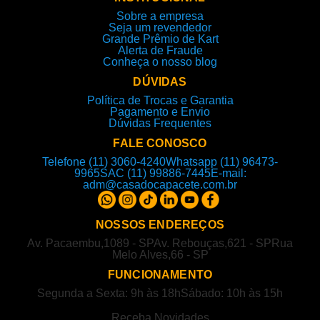
Sobre a empresa
Seja um revendedor
Grande Prêmio de Kart
Alerta de Fraude
Conheça o nosso blog
DÚVIDAS
Política de Trocas e Garantia
Pagamento e Envio
Dúvidas Frequentes
FALE CONOSCO
Telefone (11) 3060-4240
Whatsapp (11) 96473-
9965
SAC (11) 99886-7445
E-mail:
adm@casadocapacete.com.br
NOSSOS ENDEREÇOS
Av. Pacaembu,1089 - SP
Av. Rebouças,621 - SP
Rua
Melo Alves,66 - SP
FUNCIONAMENTO
Segunda a Sexta: 9h às 18h
Sábado: 10h às 15h
Receba Novidades