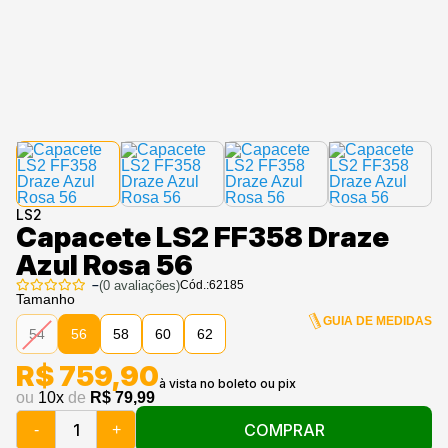
LS2
Capacete LS2 FF358 Draze
Azul Rosa 56
–
(
0
avaliações)
Cód.:
62185
Tamanho
GUIA DE MEDIDAS
54
56
58
60
62
R$ 759,90
ou
10
x
de
R$ 79,99
COMPRAR
-
+