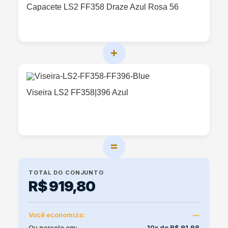
Capacete LS2 FF358 Draze Azul Rosa 56
+
Viseira LS2 FF358|396 Azul
=
TOTAL DO CONJUNTO
R$ 919,80
Você economiza:
—
Ou parcele em:
10x de R$ 91,98