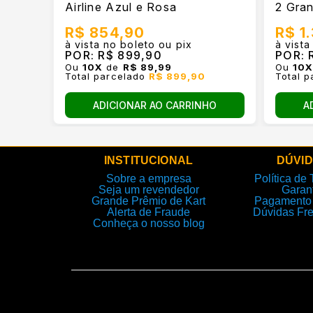
Airline Azul e Rosa
2 Gran
R$ 854,90
R$ 1
à vista no boleto ou pix
à vista
POR:
R$ 899,90
POR:
R
Ou
10
X
de
R$ 89,99
Ou
10
Total parcelado
R$ 899,90
Total 
ADICIONAR AO CARRINHO
A
INSTITUCIONAL
DÚVI
Sobre a empresa
Política de 
Seja um revendedor
Garan
Grande Prêmio de Kart
Pagamento 
Alerta de Fraude
Dúvidas Fr
Conheça o nosso blog