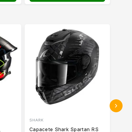
SHARK
EBF
Capacete Shark Spartan RS
Capa