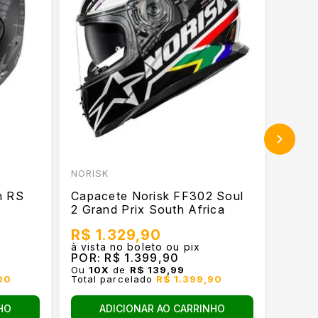
NORISK
NORIS
n RS
Capacete Norisk FF302 Soul
Capac
2 Grand Prix South Africa
Preto
R$ 1.329,90
R$ 
à vista no boleto ou pix
à vist
POR:
R$ 1.399,90
POR:
Ou
10
X
de
R$ 139,99
Ou
10
00
Total parcelado
R$ 1.399,90
Total
HO
ADICIONAR AO CARRINHO