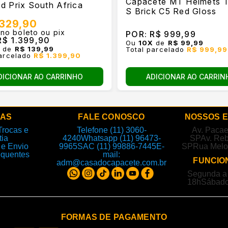
Capacete MT Helmets 
d Prix South Africa
S Brick C5 Red Gloss
.329,90
 no boleto ou pix
POR:
R$ 999,99
$ 1.399,90
Ou
10
X
de
R$ 99,99
X
de
R$ 139,99
Total parcelado
R$ 999,99
parcelado
R$ 1.399,90
ADICIONAR AO CARRIN
DICIONAR AO CARRINHO
DAS
FALE CONOSCO
NOSSOS 
Trocas e
Telefone (11) 3060-
Av. Paca
tia
4240
Whatsapp (11) 96473-
SP
Av. Reb
e Envio
9965
SAC (11) 99886-7445
E-
SP
Rua Melo
equentes
mail:
FUNCIO
adm@casadocapacete.com.br
Segunda a 
18h
Sábado
FORMAS DE PAGAMENTO