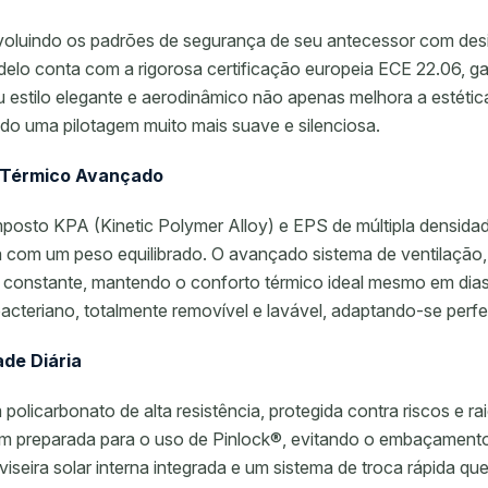
oluindo os padrões de segurança de seu antecessor com desig
odelo conta com a rigorosa certificação europeia ECE 22.06, 
 estilo elegante e aerodinâmico não apenas melhora a estétic
do uma pilotagem muito mais suave e silenciosa.
 Térmico Avançado
osto KPA (Kinetic Polymer Alloy) e EPS de múltipla densida
 com um peso equilibrado. O avançado sistema de ventilação,
ar constante, mantendo o conforto térmico ideal mesmo em dia
ibacteriano, totalmente removível e lavável, adaptando-se perfe
ade Diária
m policarbonato de alta resistência, protegida contra riscos e
vem preparada para o uso de Pinlock®, evitando o embaçament
seira solar interna integrada e um sistema de troca rápida que