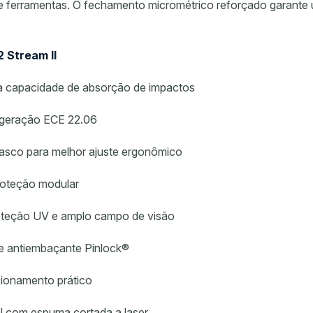
 ferramentas. O fechamento micrométrico reforçado garante u
 Stream II
a capacidade de absorção de impactos
 geração ECE 22.06
casco para melhor ajuste ergonômico
proteção modular
proteção UV e amplo campo de visão
te antiembaçante Pinlock®
 acionamento prático
el com espuma cortada a laser