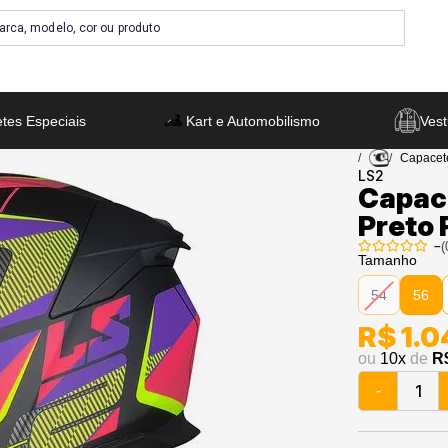
tes Especiais
Kart e Automobilismo
Vest
Capacet
LS2
Capac
Preto 
–
(
Tamanho
54
56
R$ 1.
ou
10
x
de
R
-