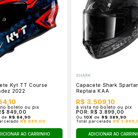
SHARK
ete Kyt TT Course
Capacete Shark Sparta
ndez 2022
Reptaia KAA
64,10
R$ 3.509,10
 no boleto ou pix
à vista no boleto ou pix
$ 849,00
POR:
R$ 3.899,00
X
de
R$ 84,90
Ou
10
X
de
R$ 389,90
parcelado
R$ 849,00
Total parcelado
R$ 3.899,
DICIONAR AO CARRINHO
ADICIONAR AO CARRIN