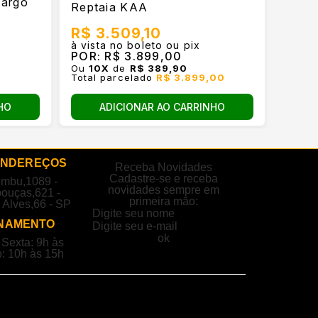
Targo
Reptaia KAA
Azul
R$ 3.509,10
R$ 
à vista no boleto ou pix
à vist
POR:
R$ 3.899,00
POR:
Ou
10
X
de
R$ 389,90
Ou
6
X
Total parcelado
R$ 3.899,00
Total
HO
ADICIONAR AO CARRINHO
ENDEREÇOS
Receba Novidades
Cadastre-se e receba
embu,1089 -
novidades sempre em
ouças,621 -
primeira mão:
 Alves,66 - SP
NAMENTO
Sexta: 9h às
: 10h às 15h