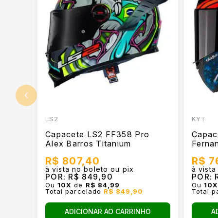
LS2
KYT
Capacete LS2 FF358 Pro
Capac
Alex Barros Titanium
Ferna
R$ 807,40
R$ 7
à vista no boleto ou pix
à vista
POR:
R$ 849,90
POR:
R
Ou
10
X
de
R$ 84,99
Ou
10
Total parcelado
R$ 849,90
Total 
ADICIONAR AO CARRINHO
A