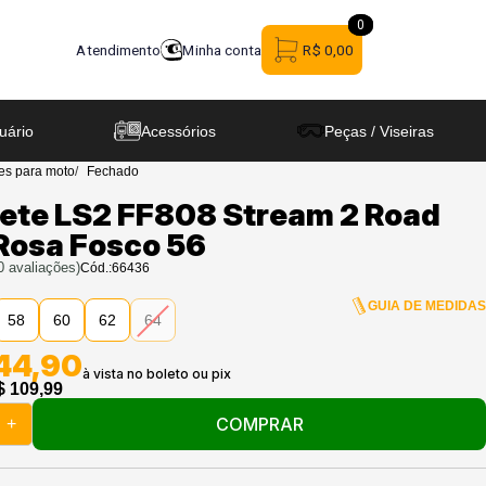
0
0
Atendimento
Minha conta
R$ 0,00
uário
Acessórios
Peças / Viseiras
es para moto
Fechado
ete LS2 FF808 Stream 2 Road
Rosa Fosco 56
0
avaliações)
Cód.:
66436
GUIA DE MEDIDA
58
60
62
64
044,90
$ 109,99
COMPRAR
+