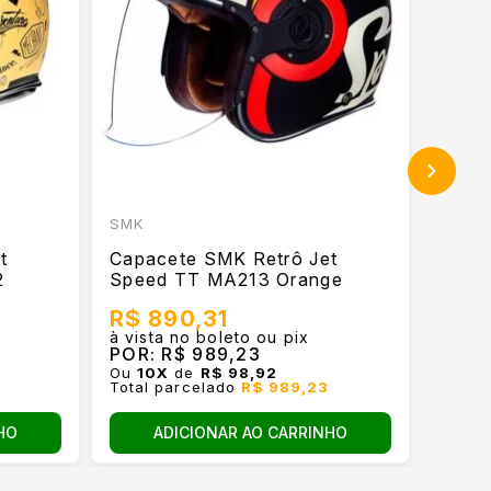
SMK
LS2
t
Capacete SMK Retrô Jet
Capa
2
Speed TT MA213 Orange
Airfl
R$ 890,31
R$ 
à vista no boleto ou pix
à vist
POR:
R$ 989,23
POR:
Ou
10
X
de
R$ 98,92
Ou
10
Total parcelado
R$ 989,23
Total
HO
ADICIONAR AO CARRINHO