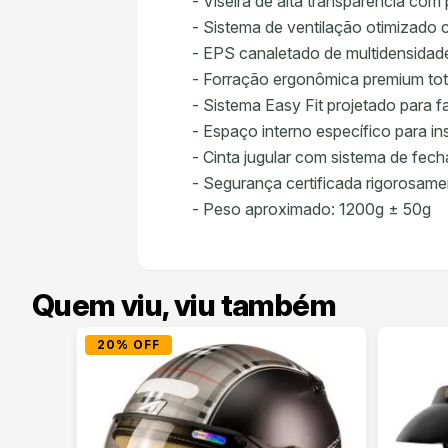
- Viseira de alta transparência co
- Sistema de ventilação otimizado 
- EPS canaletado de multidensidade
- Forração ergonômica premium tot
- Sistema Easy Fit projetado para fa
- Espaço interno específico para i
- Cinta jugular com sistema de fe
- Segurança certificada rigorosa
- Peso aproximado: 1200g ± 50g
Quem viu, viu também
20% OFF