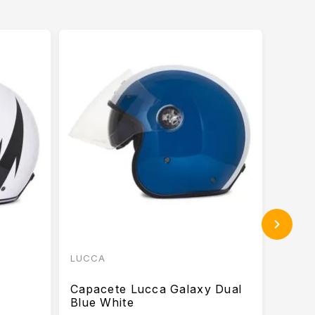
LUCCA
RACE 
Capa
Capacete Lucca Galaxy Dual
Bran
k
Blue White