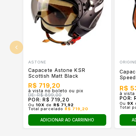
ASTONE
ORIGIN
Capacete Astone KSR
Capace
Scottish Matt Black
Speed
R$ 719,20
R$ 5
à vista no boleto ou pix
à vista
DE:
R$ 899,00
POR:
R
POR:
R$ 719,20
Ou
9
X
Ou
10
X
de
R$ 71,92
Total 
Total parcelado
R$ 719,20
ADICIONAR AO CARRINHO
A