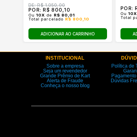
DE:
R$ 1.050,00
POR:
R
POR:
R$ 800,10
Ou
10
Ou
10
X
de
R$ 80,01
Total 
Total parcelado
R$ 800,10
A
ADICIONAR AO CARRINHO
INSTITUCIONAL
DÚVI
Sobre a empresa
Política de 
Seja um revendedor
Garan
Grande Prêmio de Kart
Pagamento 
Alerta de Fraude
Dúvidas Fr
Conheça o nosso blog