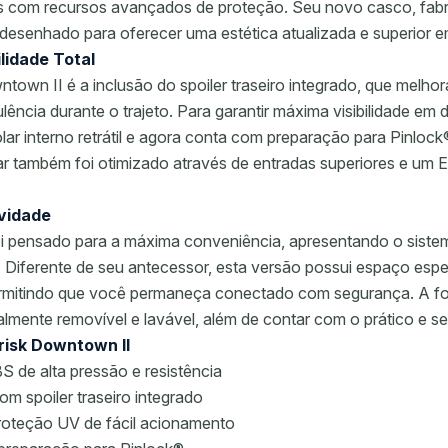
as com recursos avançados de proteção. Seu novo casco, fab
 redesenhado para oferecer uma estética atualizada e superior 
lidade Total
wn II é a inclusão do spoiler traseiro integrado, que melhor
lência durante o trajeto. Para garantir máxima visibilidade em 
lar interno retrátil e agora conta com preparação para Pinlo
 ar também foi otimizado através de entradas superiores e um
vidade
oi pensado para a máxima conveniência, apresentando o sistema
 Diferente de seu antecessor, esta versão possui espaço espec
rmitindo que você permaneça conectado com segurança. A forr
mente removível e lavável, além de contar com o prático e s
risk Downtown II
S de alta pressão e resistência
m spoiler traseiro integrado
 proteção UV de fácil acionamento