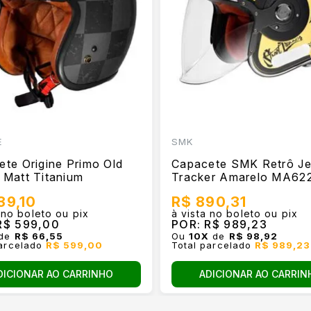
E
SMK
te Origine Primo Old
Capacete SMK Retrô Je
 Matt Titanium
Tracker Amarelo MA62
39,10
R$ 890,31
 no boleto ou pix
à vista no boleto ou pix
$ 599,00
POR:
R$ 989,23
de
R$ 66,55
Ou
10
X
de
R$ 98,92
parcelado
R$ 599,00
Total parcelado
R$ 989,23
DICIONAR AO CARRINHO
ADICIONAR AO CARRIN