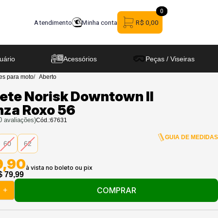
0
0
Atendimento
Minha conta
R$ 0,00
uário
Acessórios
Peças / Viseiras
es para moto
Aberto
ete Norisk Downtown II
nza Roxo 56
0
avaliações)
Cód.:
67631
GUIA DE MEDIDA
60
62
9,90
$ 79,99
COMPRAR
+