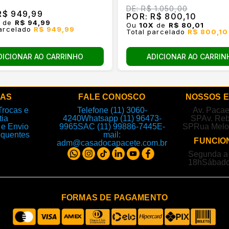
DE:
R$ 1.050,00
$ 949,99
POR:
R$ 800,10
X
de
R$ 94,99
Ou
10
X
de
R$ 80,01
parcelado
R$ 949,99
Total parcelado
R$ 800,10
DICIONAR AO CARRINHO
ADICIONAR AO CARRIN
DAS
FALE CONOSCO
NOSSOS 
Trocas e
Telefone (11) 3060-
Av. Paca
tia
4240
Whatsapp (11) 96473-
SP
Av. Reb
e Envio
9965
SAC (11) 99886-7445
E-
SP
Rua Melo
equentes
mail:
FUNCIO
adm@casadocapacete.com.br
Segunda a 
18h
Sábado
FORMAS DE PAGAMENTO