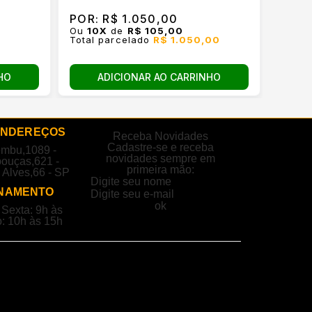
R$ 3
à vist
POR:
R$ 1.050,00
POR:
Ou
10
X
de
R$ 105,00
Ou
5
X
Total parcelado
R$ 1.050,00
Total
ADICIONAR AO CARRINHO
HO
ENDEREÇOS
Receba Novidades
Cadastre-se e receba
embu,1089 -
novidades sempre em
ouças,621 -
primeira mão:
 Alves,66 - SP
NAMENTO
Sexta: 9h às
: 10h às 15h