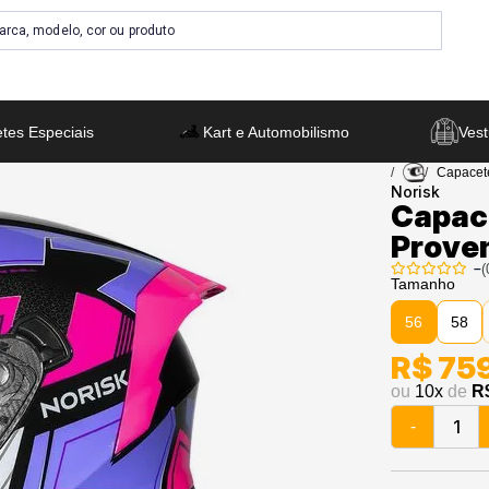
tes Especiais
Kart e Automobilismo
Vest
Capacet
Norisk
Capac
Prove
–
(
Tamanho
56
58
R$ 75
ou
10
x
de
R
-