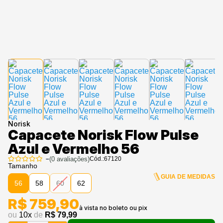
Norisk
Capacete Norisk Flow Pulse
Azul e Vermelho 56
–
(
0
avaliações)
Cód.:
67120
Tamanho
GUIA DE MEDIDAS
56
58
60
62
R$ 759,90
ou
10
x
de
R$ 79,99