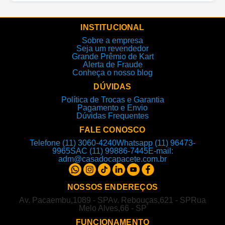
INSTITUCIONAL
Sobre a empresa
Seja um revendedor
Grande Prêmio de Kart
Alerta de Fraude
Conheça o nosso blog
DÚVIDAS
Política de Trocas e Garantia
Pagamento e Envio
Dúvidas Frequentes
FALE CONOSCO
Telefone (11) 3060-4240
Whatsapp (11) 96473-
9965
SAC (11) 99886-7445
E-mail:
adm@casadocapacete.com.br
NOSSOS ENDEREÇOS
Av. Pacaembu,1089 - SP
Av. Rebouças,621 - SP
Rua
Melo Alves,66 - SP
FUNCIONAMENTO