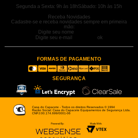
Segunda a Sexta: 9h às 18h
Sábado: 10h às 15h
Receba Novidades
Cadastre-se e receba novidades sempre em primeira
mão:
FORMAS DE PAGAMENTO
SEGURANÇA
Casa do Capacete - Todos os direitos Reservados © 1994
Razão Social: Casa do Capacete Equipamentos de Segurança Ltda.
CNPJ:00.174.699/0001-06
Powered By:
Made With: