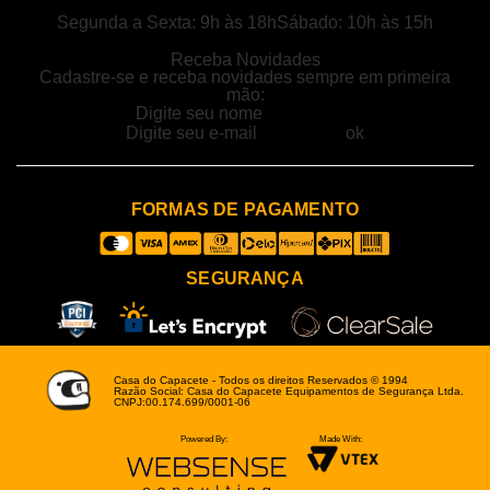
Segunda a Sexta: 9h às 18h
Sábado: 10h às 15h
Receba Novidades
Cadastre-se e receba novidades sempre em primeira
mão:
FORMAS DE PAGAMENTO
SEGURANÇA
Casa do Capacete - Todos os direitos Reservados © 1994
Razão Social: Casa do Capacete Equipamentos de Segurança Ltda.
CNPJ:00.174.699/0001-06
Powered By:
Made With: