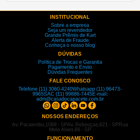
INSTITUCIONAL
Sobre a empresa
Seja um revendedor
Grande Prêmio de Kart
Alerta de Fraude
Conheça o nosso blog
DÚVIDAS
Política de Trocas e Garantia
Pagamento e Envio
Dúvidas Frequentes
FALE CONOSCO
Telefone (11) 3060-4240
Whatsapp (11) 96473-
9965
SAC (11) 99886-7445
E-mail:
adm@casadocapacete.com.br
NOSSOS ENDEREÇOS
Av. Pacaembu,1089 - SP
Av. Rebouças,621 - SP
Rua
Melo Alves,66 - SP
FUNCIONAMENTO