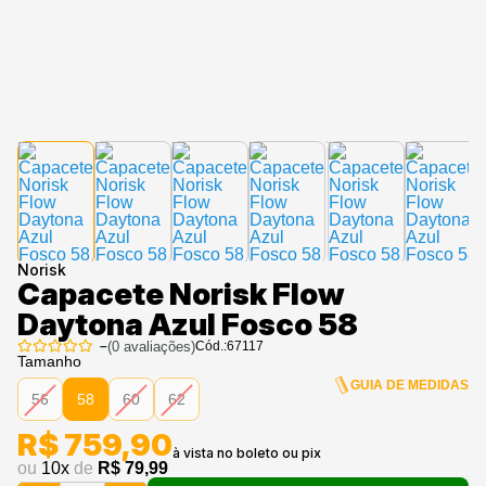
Norisk
Capacete Norisk Flow
Daytona Azul Fosco 58
–
(
0
avaliações)
Cód.:
67117
Tamanho
GUIA DE MEDIDAS
56
58
60
62
R$ 759,90
ou
10
x
de
R$ 79,99