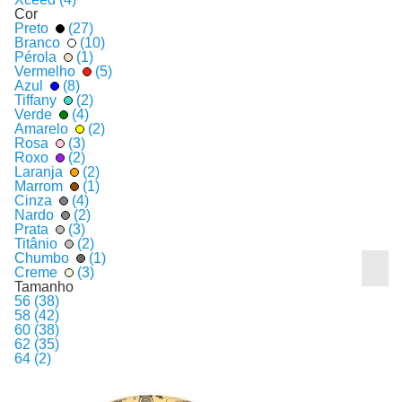
Cor
Preto
(27)
Branco
(10)
Pérola
(1)
Vermelho
(5)
Azul
(8)
Tiffany
(2)
Verde
(4)
Amarelo
(2)
Rosa
(3)
Roxo
(2)
Laranja
(2)
Marrom
(1)
Cinza
(4)
0
Nardo
(2)
LS2
Prata
(3)
Capacete LS2 OF603 Infinity II Solid Carbon
Titânio
(2)
Chumbo
(1)
Creme
(3)
Tamanho
ou
R$ 2.999,90
56 (38)
em até
10x
de
R$ 299,99
sem juros no cartão
58 (42)
60 (38)
62 (35)
ADICIONAR AO CARRINHO
64 (2)