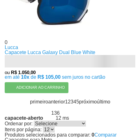
0
Lucca
Capacete Lucca Galaxy Dual Blue White
ou
R$ 1.050,00
em até
10x
de
R$ 105,00
sem juros no cartão
ADICIONAR AO CARRINHO
primeiro
anterior
1
2
3
4
5
próximo
último
136
Produtos encontrados:
Resultado da Pesquisa por:
capacete-aberto
12 ms
em
Ordenar por:
Itens por página:
Produtos selecionados para comparar:
0
Comparar
Capacetes para Moto