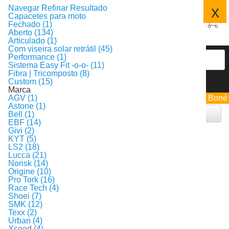
x
Navegar
Refinar Resultado
Capacetes para moto
Fechado (1)
Aberto (134)
Articulado (1)
Com viseira solar retrátil (45)
Performance (1)
Sistema Easy Fit -o-o- (11)
Fibra | Tricomposto (8)
Custom (15)
Marca
Resultado da Busca
Ganhe 1 Boné
AGV (1)
Astone (1)
Filtrar
Bell (1)
EBF (14)
136
Givi (2)
Produtos encontrados:
Resultado da Pesquisa por:
capacete-aberto
12 ms
KYT (5)
em
LS2 (18)
Ordenar por:
Lucca (21)
Itens por página:
Norisk (14)
Produtos selecionados para comparar:
0
Comparar
Origine (10)
Pro Tork (16)
primeiro
anterior
1
2
3
4
5
próximo
último
Race Tech (4)
Shoei (7)
SMK (12)
Texx (2)
Urban (4)
Xceed (4)