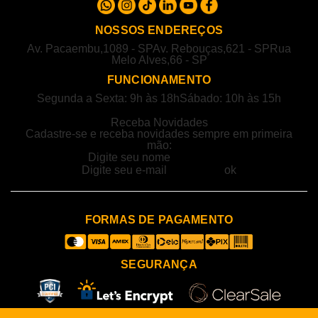
NOSSOS ENDEREÇOS
Av. Pacaembu,1089 - SP
Av. Rebouças,621 - SP
Rua
Melo Alves,66 - SP
FUNCIONAMENTO
Segunda a Sexta: 9h às 18h
Sábado: 10h às 15h
Receba Novidades
Cadastre-se e receba novidades sempre em primeira
mão:
FORMAS DE PAGAMENTO
SEGURANÇA