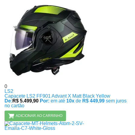
0
LS2
Capacete LS2 FF901 Advant X Matt Black Yellow
De:
R$ 5.499,90
Por:
em até
10x
de
R$ 449,99
sem juros
no cartão
ADICIONAR AO CARRINHO