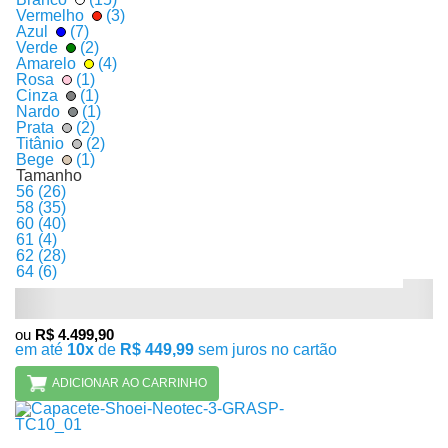
Vermelho
(3)
Azul
(7)
Verde
(2)
Amarelo
(4)
Rosa
(1)
Cinza
(1)
Nardo
(1)
Prata
(2)
Titânio
(2)
Bege
(1)
Tamanho
56 (26)
58 (35)
60 (40)
0
61 (4)
LS2
62 (28)
Capacete LS2 FF901 Advant X Nardo Grey
64 (6)
ou
R$ 4.499,90
em até
10x
de
R$ 449,99
sem juros no cartão
ADICIONAR AO CARRINHO