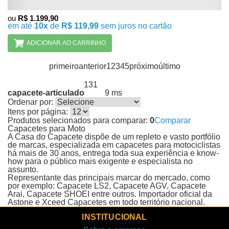
ou
R$ 1.199,90
em até
10x
de
R$ 119,99
sem juros no cartão
ADICIONAR AO CARRINHO
primeiro
anterior
1
2
3
4
5
próximo
último
131
Produtos encontrados:
Resultado da Pesquisa por:
capacete-articulado
9 ms
em
Ordenar por:
Itens por página:
Produtos selecionados para comparar:
0
Comparar
Capacetes para Moto
A Casa do Capacete dispõe de um repleto e vasto portfólio
de marcas, especializada em capacetes para motociclistas
há mais de 30 anos, entrega toda sua experiência e know-
how para o público mais exigente e especialista no
assunto.
Representante das principais marcar do mercado, como
por exemplo: Capacete LS2, Capacete AGV, Capacete
Arai, Capacete SHOEI entre outros. Importador oficial da
Astone e Xceed Capacetes em todo território nacional.
INSTITUCIONAL