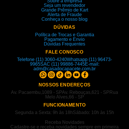
Sobre a empresa
Seja um revendedor
Grande Prêmio de Kart
Alerta de Fraude
Conheça o nosso blog
DÚVIDAS
Política de Trocas e Garantia
Pagamento e Envio
Dúvidas Frequentes
FALE CONOSCO
Telefone (11) 3060-4240
Whatsapp (11) 96473-
9965
SAC (11) 99886-7445
E-mail:
adm@casadocapacete.com.br
NOSSOS ENDEREÇOS
Av. Pacaembu,1089 - SP
Av. Rebouças,621 - SP
Rua
Melo Alves,66 - SP
FUNCIONAMENTO
Segunda a Sexta: 9h às 18h
Sábado: 10h às 15h
Receba Novidades
Cadastre-se e receba novidades sempre em primeira