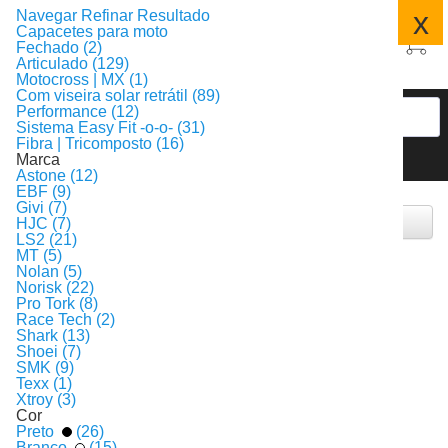
x
Navegar
Refinar Resultado
Capacetes para moto
Fechado (2)
Articulado (129)
Motocross | MX (1)
Com viseira solar retrátil (89)
Performance (12)
Sistema Easy Fit -o-o- (31)
Fibra | Tricomposto (16)
Marca
Astone (12)
Resultado da Busca
EBF (9)
Givi (7)
Filtrar
HJC (7)
LS2 (21)
131
MT (5)
Produtos encontrados:
Resultado da Pesquisa por:
capacete-articulado
9 ms
Nolan (5)
em
Norisk (22)
Ordenar por:
Pro Tork (8)
Itens por página:
Race Tech (2)
Produtos selecionados para comparar:
0
Comparar
Shark (13)
Shoei (7)
primeiro
anterior
1
2
3
4
5
próximo
último
SMK (9)
Texx (1)
Xtroy (3)
Cor
Preto
(26)
Branco
(15)