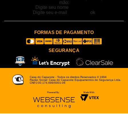
mão:
FORMAS DE PAGAMENTO
SEGURANÇA
Casa do Capacete - Todos os direitos Reservados © 1994
Razão Social: Casa do Capacete Equipamentos de Segurança Ltda.
CNPJ:00.174.699/0001-06
Powered By:
Made With: