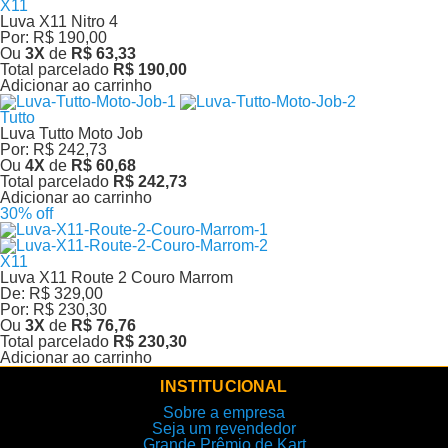
X11
Luva X11 Nitro 4
Por:
R$ 190,00
Ou
3
X
de
R$ 63,33
Total parcelado
R$ 190,00
Adicionar ao carrinho
Tutto
Luva Tutto Moto Job
Por:
R$ 242,73
Ou
4
X
de
R$ 60,68
Total parcelado
R$ 242,73
Adicionar ao carrinho
30% off
X11
Luva X11 Route 2 Couro Marrom
De:
R$ 329,00
Por:
R$ 230,30
Ou
3
X
de
R$ 76,76
Total parcelado
R$ 230,30
Adicionar ao carrinho
INSTITUCIONAL
Sobre a empresa
Seja um revendedor
Grande Prêmio de Kart