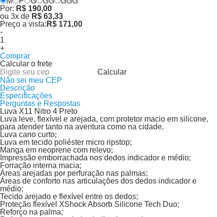
M
P
G
GG
GGG
Por:
R$ 190,00
ou
3
x
de
R$ 63,33
Preço a vista:
R$ 171,00
-
+
Comprar
Calcular o frete
Calcular
Não sei meu CEP
Descrição
Especificações
Perguntas e Respostas
Luva X11 Nitro 4 Preto
Luva leve, flexível e arejada, com protetor macio em silicone,
para atender tanto na aventura como na cidade.
Luva cano curto;
Luva em tecido poliéster micro ripstop;
Manga em neoprene com relevo;
Impressão emborrachada nos dedos indicador e médio;
Forração interna macia;
Áreas arejadas por perfuração nas palmas;
Áreas de conforto nas articulações dos dedos indicador e
médio;
Tecido arejado e flexível entre os dedos;
Proteção flexível XShock Absorb Silicone Tech Duo;
Reforço na palma;