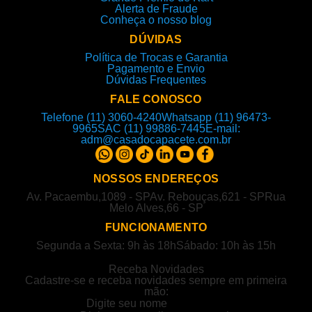
Alerta de Fraude
Conheça o nosso blog
DÚVIDAS
Política de Trocas e Garantia
Pagamento e Envio
Dúvidas Frequentes
FALE CONOSCO
Telefone (11) 3060-4240
Whatsapp (11) 96473-
9965
SAC (11) 99886-7445
E-mail:
adm@casadocapacete.com.br
NOSSOS ENDEREÇOS
Av. Pacaembu,1089 - SP
Av. Rebouças,621 - SP
Rua
Melo Alves,66 - SP
FUNCIONAMENTO
Segunda a Sexta: 9h às 18h
Sábado: 10h às 15h
Receba Novidades
Cadastre-se e receba novidades sempre em primeira
mão: