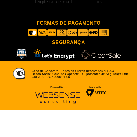
FORMAS DE PAGAMENTO
SEGURANÇA
Casa do Capacete - Todos os direitos Reservados © 1994
Razão Social: Casa do Capacete Equipamentos de Segurança Ltda.
CNPJ:00.174.699/0001-06
Powered By:
Made With: