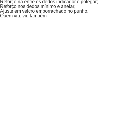
Reforço na entre os dedos indicador e polegar;
Reforço nos dedos mínimo e anelar;
Ajuste em velcro emborrachado no punho.
Quem viu, viu também
+ 20% off
Xceed
Luva Xceed Impermeável Black
De:
R$ 320,00
Por:
R$ 250,02
Ou
4
X
de
R$ 62,50
Total parcelado
R$ 250,02
Adicionar ao carrinho
Tutto
Luva Tutto POP Preta
Por:
R$ 235,62
Ou
3
X
de
R$ 78,54
Total parcelado
R$ 235,62
Adicionar ao carrinho
X11
Luva X11 Dry Tech Preto
Por:
R$ 280,00
Ou
4
X
de
R$ 70,00
Total parcelado
R$ 280,00
Adicionar ao carrinho