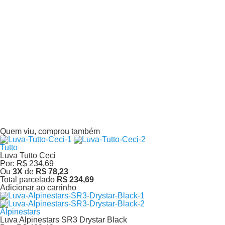
Adicionar ao carrinho
Tutto
Luva Tutto Rx Carbon Summer Preta
Por:
R$ 306,68
Ou
5
X
de
R$ 61,33
Total parcelado
R$ 306,68
Adicionar ao carrinho
Tutto
Luva Tutto Star Preta
Por:
R$ 462,08
Ou
7
X
de
R$ 66,01
Total parcelado
R$ 462,08
Adicionar ao carrinho
Quem viu, comprou também
Tutto
Luva Tutto Ceci
Por:
R$ 234,69
Ou
3
X
de
R$ 78,23
Total parcelado
R$ 234,69
Adicionar ao carrinho
Alpinestars
Luva Alpinestars SR3 Drystar Black