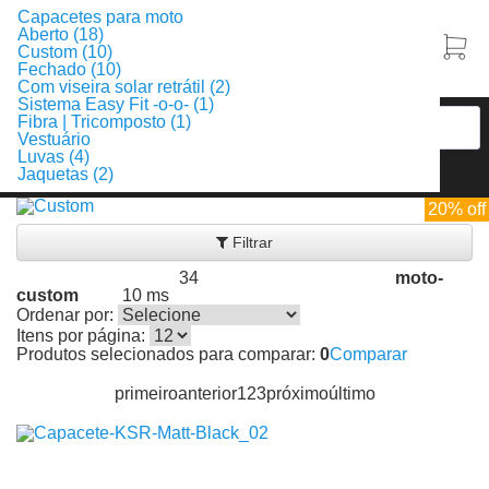
Capacetes para moto
Aberto (18)
Custom (10)
Fechado (10)
Com viseira solar retrátil (2)
Sistema Easy Fit -o-o- (1)
Fibra | Tricomposto (1)
Vestuário
Luvas (4)
Jaquetas (2)
20% off
20% off
20% off
20% off
Filtrar
34
moto-
Produtos encontrados:
Resultado da Pesquisa por:
custom
10 ms
em
Ordenar por:
Itens por página:
Produtos selecionados para comparar:
0
Comparar
primeiro
anterior
1
2
3
próximo
último