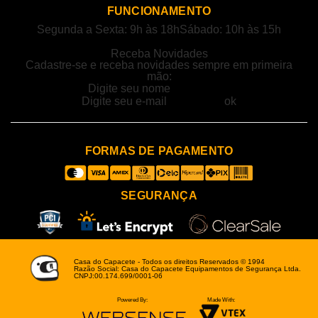
FUNCIONAMENTO
Segunda a Sexta: 9h às 18h
Sábado: 10h às 15h
Receba Novidades
Cadastre-se e receba novidades sempre em primeira
mão:
FORMAS DE PAGAMENTO
SEGURANÇA
Casa do Capacete - Todos os direitos Reservados © 1994
Razão Social: Casa do Capacete Equipamentos de Segurança Ltda.
CNPJ:00.174.699/0001-06
Powered By:
Made With: