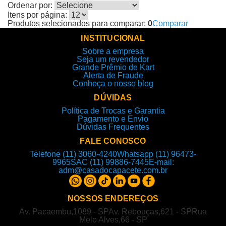
Ordenar por:
Itens por página:
Produtos selecionados para comparar:
0
Comparar
INSTITUCIONAL
Sobre a empresa
Seja um revendedor
Grande Prêmio de Kart
Alerta de Fraude
Conheça o nosso blog
DÚVIDAS
Política de Trocas e Garantia
Pagamento e Envio
Dúvidas Frequentes
FALE CONOSCO
Telefone (11) 3060-4240
Whatsapp (11) 96473-
9965
SAC (11) 99886-7445
E-mail:
adm@casadocapacete.com.br
NOSSOS ENDEREÇOS
Av. Pacaembu,1089 - SP
Av. Rebouças,621 - SP
Rua
Melo Alves,66 - SP