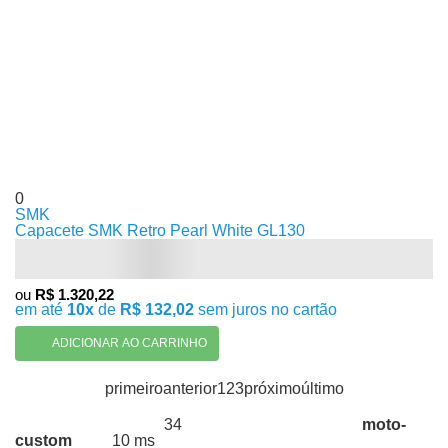
0
SMK
Capacete SMK Retro Pearl White GL130
ou
R$ 1.320,22
em até
10x
de
R$ 132,02
sem juros no cartão
ADICIONAR AO CARRINHO
primeiro
anterior
1
2
3
próximo
último
34
moto-
Produtos encontrados:
Resultado da Pesquisa por:
custom
10 ms
em