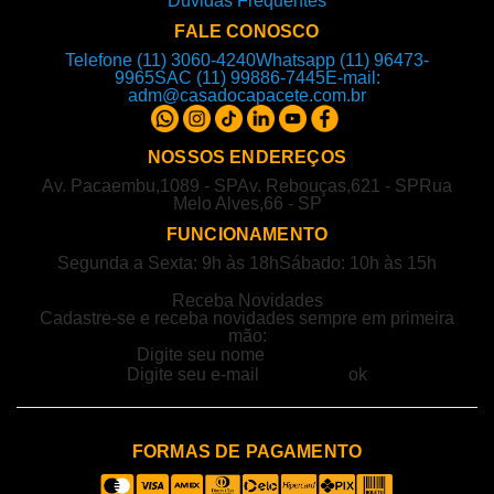
Dúvidas Frequentes
FALE CONOSCO
Telefone (11) 3060-4240
Whatsapp (11) 96473-
9965
SAC (11) 99886-7445
E-mail:
adm@casadocapacete.com.br
NOSSOS ENDEREÇOS
Av. Pacaembu,1089 - SP
Av. Rebouças,621 - SP
Rua
Melo Alves,66 - SP
FUNCIONAMENTO
Segunda a Sexta: 9h às 18h
Sábado: 10h às 15h
Receba Novidades
Cadastre-se e receba novidades sempre em primeira
mão:
FORMAS DE PAGAMENTO