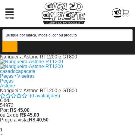
Narigueira Astone RT1200 e GT800
casadocapacete
Peças / Viseiras
Peças
Astone
Narigueira Astone RT1200 e GT800
–
(
0
avaliações)
Cód.:
54973
Por:
R$ 45,00
ou
1
x
de
R$ 45,00
Preço a vista:
R$ 40,50
-
+