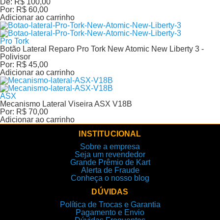
De:
R$ 100,00
Por:
R$ 60,00
Adicionar ao carrinho
Pro Tork
Botão Lateral Reparo Pro Tork New Atomic New Liberty 3 -
Polivisor
Por:
R$ 45,00
Adicionar ao carrinho
ASX
Mecanismo Lateral Viseira ASX V18B
Por:
R$ 70,00
Adicionar ao carrinho
INSTITUCIONAL
Sobre a empresa
Seja um revendedor
Grande Prêmio de Kart
Alerta de Fraude
Conheça o nosso blog
DÚVIDAS
Política de Trocas e Garantia
Pagamento e Envio