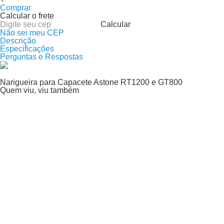
Comprar
Calcular o frete
Calcular
Não sei meu CEP
Descrição
Especificações
Perguntas e Respostas
Narigueira para Capacete Astone RT1200 e GT800
Quem viu, viu também
Shoei
Bavete Capacete Shoei Hornet DSADV
Por:
R$ 119,00
Adicionar ao carrinho
Xceed
Mecanismo Lateral Viseira Norisk Strada | Xceed F609 X
Future
Por:
R$ 139,00
Ou
2
X
de
R$ 69,50
Total parcelado
R$ 139,00
Adicionar ao carrinho