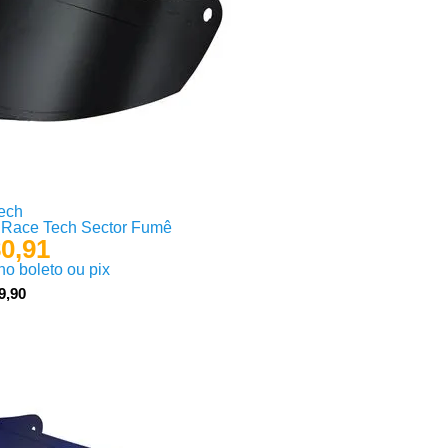
ech
a Race Tech Sector Fumê
0,91
 no boleto ou pix
9,90