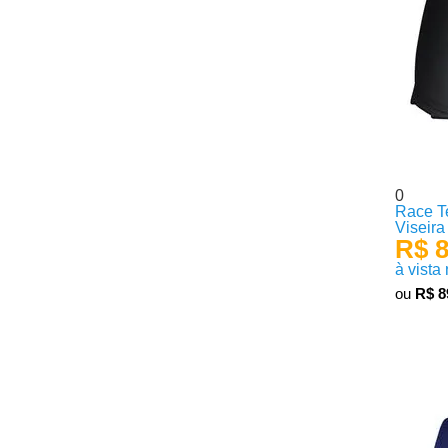
0
Race T
Viseir
R$ 8
à vista
ou
R$ 8