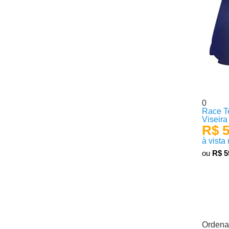
0
Race T
Viseira
R$ 5
à vista
ou
R$ 5
Produto
Ordenar