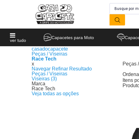
Capacetes para Moto
Capace
ver tudo
casadocapacete
Peças / Viseiras
Race Tech
x
Peças /
Navegar
Refinar Resultado
Produto
Peças / Viseiras
Ordenar
Viseiras (3)
Itens p
Marca
Produt
Race Tech
Veja todas as opções