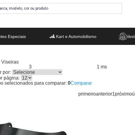
tes Especiais
Kart e Automobilismo
Vest
 Viseiras
3
1 ms
s encontrados:
Resultado da Pesquisa por:
em
 por:
or página:
os selecionados para comparar:
0
Comparar
primeiro
anterior
1
próximo
ú