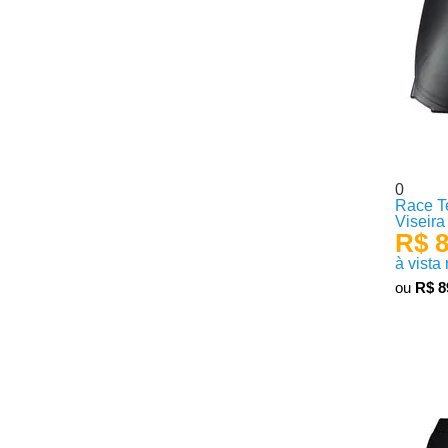
0
Race T
Viseira
R$ 8
à vista
ou
R$ 8