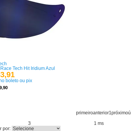
ech
 Race Tech Hit Iridium Azul
3,91
 no boleto ou pix
9,90
primeiro
anterior
1
próximo
ú
3
1 ms
s encontrados:
Resultado da Pesquisa por:
em
 por: