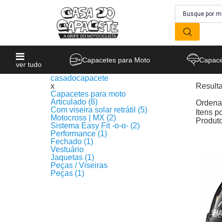
Capacetes para Moto
Capace
ver tudo
casadocapacete
x
Result
Capacetes para moto
Produto
Articulado (6)
Ordenar
Com viseira solar retrátil (5)
Itens p
Motocross | MX (2)
Produt
Sistema Easy Fit -o-o- (2)
Performance (1)
Fechado (1)
Vestuário
Jaquetas (1)
Peças / Viseiras
Peças (1)