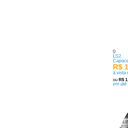
0
LS2
Capace
R$ 1
à vista
ou
R$ 1
em até