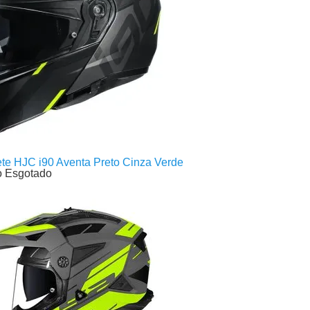
te HJC i90 Aventa Preto Cinza Verde
o Esgotado