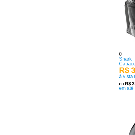
0
Shark
Capace
R$ 3
à vista
ou
R$ 3
em até