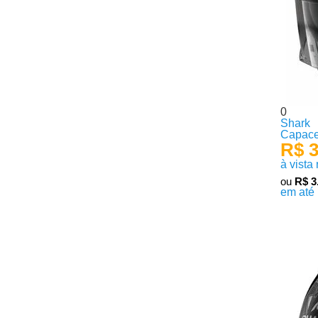
0
Shark
Capace
R$ 3
à vista
ou
R$ 3
em até