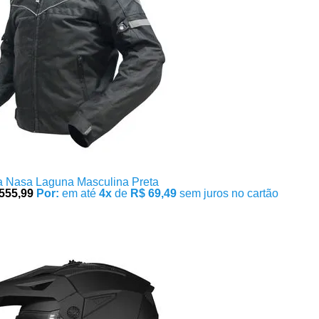
a Nasa Laguna Masculina Preta
555,99
Por:
em até
4x
de
R$ 69,49
sem juros no cartão