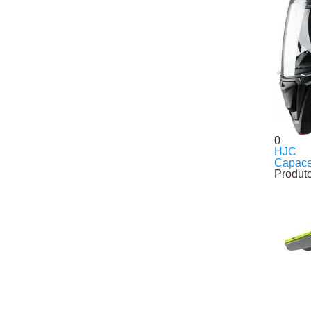
0
HJC
Capace
Produt