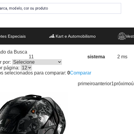
tes Especiais
Kart e Automobilismo
Vest
ado da Busca
11
sistema
2 ms
s encontrados:
Resultado da Pesquisa por:
em
 por:
or página:
os selecionados para comparar:
0
Comparar
primeiro
anterior
1
próximo
ú