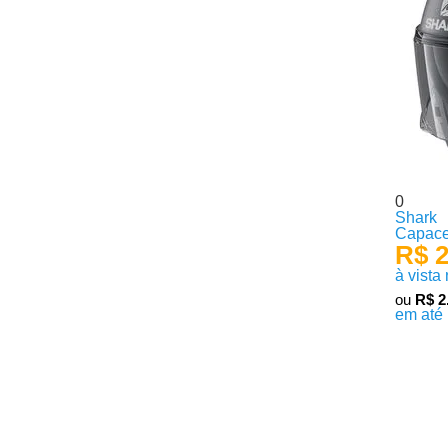
0
Shark
Capace
R$ 2
à vista
ou
R$ 2
em até