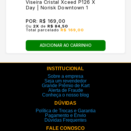
Viseira Cristal Xceed P126 X
Day | Norisk Downtown 1
POR:
R$ 169,00
Ou
2
X
de
R$ 84,50
Total parcelado
R$ 169,00
ADICIONAR AO CARRINHO
INSTITUCIONAL
Sobre a empresa
Seja um revendedor
Grande Prêmio de Kart
Alerta de Fraude
Conheça o nosso blog
DÚVIDAS
Política de Trocas e Garantia
Pagamento e Envio
Dúvidas Frequentes
FALE CONOSCO