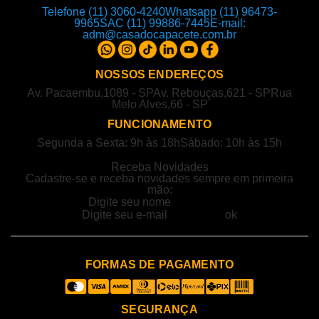
Telefone (11) 3060-4240
Whatsapp (11) 96473-
9965
SAC (11) 99886-7445
E-mail:
adm@casadocapacete.com.br
NOSSOS ENDEREÇOS
Av. Pacaembu,1089 - SP
Av. Rebouças,621 - SP
Rua
Melo Alves,66 - SP
FUNCIONAMENTO
Segunda a Sexta: 9h às 18h
Sábado: 10h às 15h
Receba Novidades
Cadastre-se e receba novidades sempre em primeira
mão:
FORMAS DE PAGAMENTO
SEGURANÇA