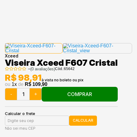
Xceed
Viseira Xceed F607 Cristal
–
(
0
avaliações)
Cód.:
65642
R$ 98,91
ou
1
x
de
R$ 109,90
COMPRAR
-
+
Calcular o frete
CALCULAR
Não sei meu CEP