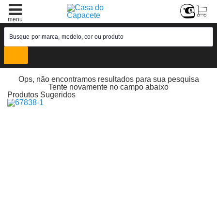
Ganhe 1 Boné
+ 33% off
20% off
50% off
Ops, não encontramos resultados para sua pesquisa
Tente novamente no campo abaixo
Produtos Sugeridos