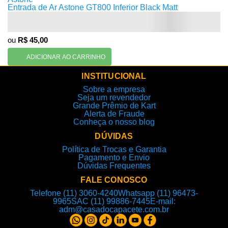
Entrada de Ar Astone GT800 Inferior Black Matt
ou
R$ 45,00
ADICIONAR AO CARRINHO
INSTITUCIONAL
Sobre a empresa
Seja um revendedor
Grande Prêmio de Kart
Alerta de Fraude
Conheça o nosso blog
DÚVIDAS
Política de Trocas e Garantia
Pagamento e Envio
Dúvidas Frequentes
FALE CONOSCO
Telefone (11) 3060-4240
Whatsapp (11) 96473-
9965
SAC (11) 99886-7445
E-mail:
adm@casadocapacete.com.br