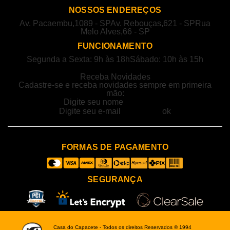
NOSSOS ENDEREÇOS
Av. Pacaembu,1089 - SP
Av. Rebouças,621 - SP
Rua
Melo Alves,66 - SP
FUNCIONAMENTO
Segunda a Sexta: 9h às 18h
Sábado: 10h às 15h
Receba Novidades
Cadastre-se e receba novidades sempre em primeira
mão:
FORMAS DE PAGAMENTO
SEGURANÇA
Casa do Capacete - Todos os direitos Reservados © 1994