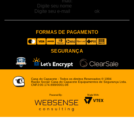
mão:
FORMAS DE PAGAMENTO
SEGURANÇA
Casa do Capacete - Todos os direitos Reservados © 1994
Razão Social: Casa do Capacete Equipamentos de Segurança Ltda.
CNPJ:00.174.699/0001-06
Powered By:
Made With: