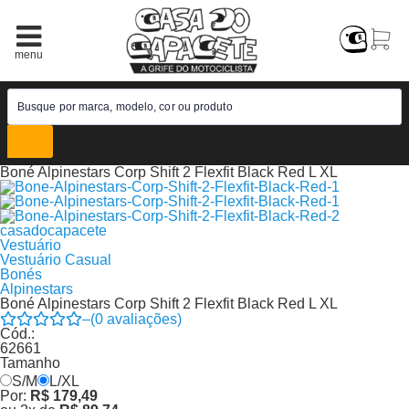
Boné Alpinestars Corp Shift 2 Flexfit Black Red L XL
casadocapacete
Vestuário
Vestuário Casual
Bonés
Alpinestars
Boné Alpinestars Corp Shift 2 Flexfit Black Red L XL
–
(
0
avaliações)
Cód.:
62661
Tamanho
S/M
L/XL
Por:
R$ 179,49