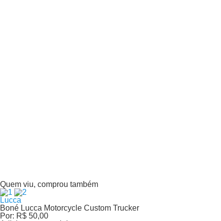
Alpinestars
Boné Alpinestars Ride Transfer Azul Marinho Laranja
Por:
R$ 169,49
Ou
2
X
de
R$ 84,74
Total parcelado
R$ 169,49
Adicionar ao carrinho
Alpinestars
Boné Alpinestars Corp Snap 2 Black Gold
Por:
R$ 189,49
Ou
3
X
de
R$ 63,16
Total parcelado
R$ 189,49
Adicionar ao carrinho
Alpinestars
Boné Alpinestars Corp Shift 2 Flexfit Black Red
Por:
R$ 179,49
Ou
2
X
de
R$ 89,74
Total parcelado
R$ 179,49
Adicionar ao carrinho
Quem viu, comprou também
Lucca
Boné Lucca Motorcycle Custom Trucker
Por:
R$ 50,00