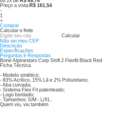
ou
2
x
de
R$ 89,74
Preço a vista:
R$ 161,54
-
+
Comprar
Calcular o frete
Calcular
Não sei meu CEP
Descrição
Especificações
Perguntas e Respostas
Boné Alpinestars Corp Shift 2 Flexfit Black Red
Ficha Técnica
- Modelo sintético;
- 83% Acrílico, 15% Lã e 2% Poliuretano;
- Aba curvada;
- Sistema Flex Fit patenteado;
- Logo bordado;
- Tamanhos: S/M - L/XL.
Quem viu, viu também
Lucca
Boné Lucca Motorcycle Custom Trucker
Por:
R$ 50,00
Adicionar ao carrinho