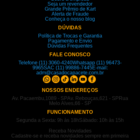
Seja um revendedor
Grande Prêmio de Kart
Alerta de Fraude
Conheça o nosso blog
DÚVIDAS
Política de Trocas e Garantia
Pagamento e Envio
Dúvidas Frequentes
FALE CONOSCO
Telefone (11) 3060-4240
Whatsapp (11) 96473-
9965
SAC (11) 99886-7445
E-mail:
adm@casadocapacete.com.br
NOSSOS ENDEREÇOS
Av. Pacaembu,1089 - SP
Av. Rebouças,621 - SP
Rua
Melo Alves,66 - SP
FUNCIONAMENTO
Segunda a Sexta: 9h às 18h
Sábado: 10h às 15h
Receba Novidades
Cadastre-se e receba novidades sempre em primeira