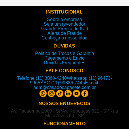
INSTITUCIONAL
Sobre a empresa
Seja um revendedor
Grande Prêmio de Kart
Alerta de Fraude
Conheça o nosso blog
DÚVIDAS
Política de Trocas e Garantia
Pagamento e Envio
Dúvidas Frequentes
FALE CONOSCO
Telefone (11) 3060-4240
Whatsapp (11) 96473-
9965
SAC (11) 99886-7445
E-mail:
adm@casadocapacete.com.br
NOSSOS ENDEREÇOS
Av. Pacaembu,1089 - SP
Av. Rebouças,621 - SP
Rua
Melo Alves,66 - SP
FUNCIONAMENTO