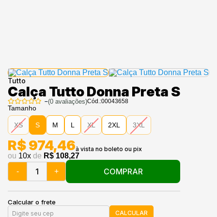
Tutto
Calça Tutto Donna Preta S
–
(
0
avaliações)
Cód.:
00043658
Tamanho
XS
S
M
L
XL
2XL
3XL
R$ 974,46
ou
10
x
de
R$ 108,27
COMPRAR
-
+
Calcular o frete
CALCULAR