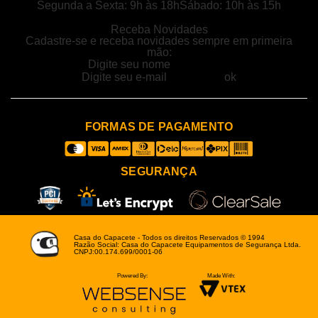
Segunda a Sexta: 9h às 18h
Sábado: 10h às 15h
Receba Novidades
Cadastre-se e receba novidades sempre em primeira
mão:
FORMAS DE PAGAMENTO
SEGURANÇA
Casa do Capacete - Todos os direitos Reservados © 1994
Razão Social: Casa do Capacete Equipamentos de Segurança Ltda.
CNPJ:00.174.699/0001-06
Powered By:
Made With: