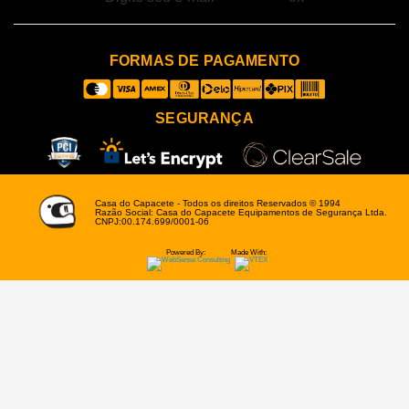
FORMAS DE PAGAMENTO
SEGURANÇA
Casa do Capacete - Todos os direitos Reservados © 1994
Razão Social: Casa do Capacete Equipamentos de Segurança Ltda.
CNPJ:00.174.699/0001-06
Powered By:
Made With: