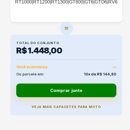
RT1000|RT1200|RT1300|GT800|GT6|GTO6|RV6
=
TOTAL DO CONJUNTO
R$ 1.448,00
Você economiza:
—
Ou parcele em:
10x de R$ 144,80
Comprar junto
VEJA MAIS CAPACETES PARA MOTO