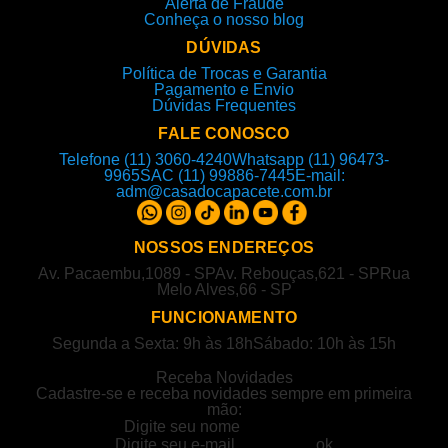
Alerta de Fraude
Conheça o nosso blog
DÚVIDAS
Política de Trocas e Garantia
Pagamento e Envio
Dúvidas Frequentes
FALE CONOSCO
Telefone (11) 3060-4240
Whatsapp (11) 96473-
9965
SAC (11) 99886-7445
E-mail:
adm@casadocapacete.com.br
NOSSOS ENDEREÇOS
Av. Pacaembu,1089 - SP
Av. Rebouças,621 - SP
Rua
Melo Alves,66 - SP
FUNCIONAMENTO
Segunda a Sexta: 9h às 18h
Sábado: 10h às 15h
Receba Novidades
Cadastre-se e receba novidades sempre em primeira
mão: