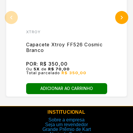
XTROY
Capacete Xtroy FF526 Cosmic
Branco
POR:
R$ 350,00
Ou
5
X
de
R$ 70,00
Total parcelado
R$ 350,00
ADICIONAR AO CARRINHO
INSTITUCIONAL
Sobre a empresa
Seja um revendedor
Grande Prêmio de Kart