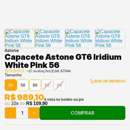
Astone
Capacete Astone GT6 Iridium
White Pink 56
–
(
0
avaliações)
Cód.:
67044
Tamanho
GUIA DE MEDIDAS
56
58
60
62
64
R$ 989,10
ou
10
x
de
R$ 109,90
COMPRAR
-
+