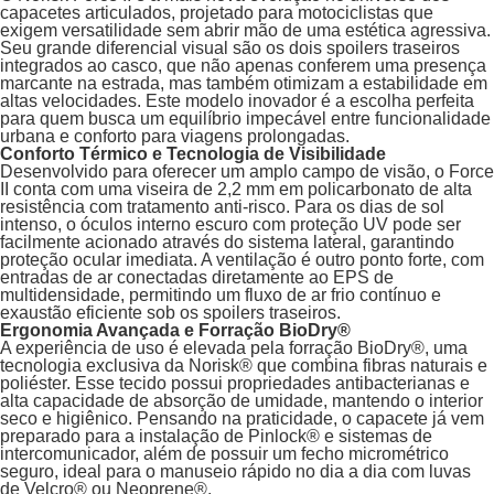
capacetes articulados, projetado para motociclistas que
exigem versatilidade sem abrir mão de uma estética agressiva.
Seu grande diferencial visual são os dois spoilers traseiros
integrados ao casco, que não apenas conferem uma presença
marcante na estrada, mas também otimizam a estabilidade em
altas velocidades. Este modelo inovador é a escolha perfeita
para quem busca um equilíbrio impecável entre funcionalidade
urbana e conforto para viagens prolongadas.
Conforto Térmico e Tecnologia de Visibilidade
Desenvolvido para oferecer um amplo campo de visão, o Force
II conta com uma viseira de 2,2 mm em policarbonato de alta
resistência com tratamento anti-risco. Para os dias de sol
intenso, o óculos interno escuro com proteção UV pode ser
facilmente acionado através do sistema lateral, garantindo
proteção ocular imediata. A ventilação é outro ponto forte, com
entradas de ar conectadas diretamente ao EPS de
multidensidade, permitindo um fluxo de ar frio contínuo e
exaustão eficiente sob os spoilers traseiros.
Ergonomia Avançada e Forração BioDry®
A experiência de uso é elevada pela forração BioDry®, uma
tecnologia exclusiva da Norisk® que combina fibras naturais e
poliéster. Esse tecido possui propriedades antibacterianas e
alta capacidade de absorção de umidade, mantendo o interior
seco e higiênico. Pensando na praticidade, o capacete já vem
preparado para a instalação de Pinlock® e sistemas de
intercomunicador, além de possuir um fecho micrométrico
seguro, ideal para o manuseio rápido no dia a dia com luvas
de Velcro® ou Neoprene®.