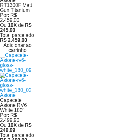
Astone
RT1300F Matt
Gun Titanium
Por:
R$
2.459,00
Ou
10
X
de
R$
245,90
Total parcelado
R$ 2.459,00
Adicionar ao
carrinho
Astone
Capacete
Astone RV6
White 180º
Por:
R$
2.499,90
Ou
10
X
de
R$
249,99
Total parcelado