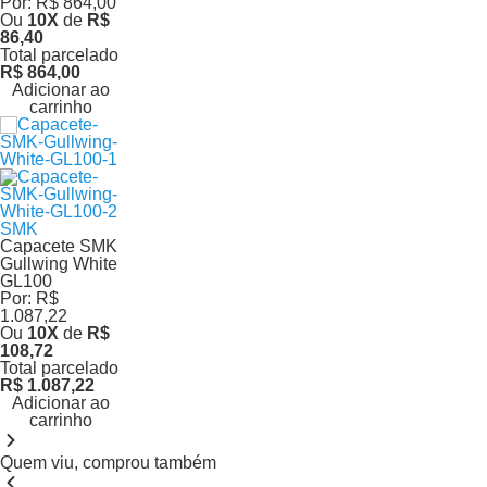
Por:
R$ 864,00
Ou
10
X
de
R$
86,40
Total parcelado
R$ 864,00
Adicionar ao
carrinho
SMK
Capacete SMK
Gullwing White
GL100
Por:
R$
1.087,22
Ou
10
X
de
R$
108,72
Total parcelado
R$ 1.087,22
Adicionar ao
carrinho
Quem viu, comprou também