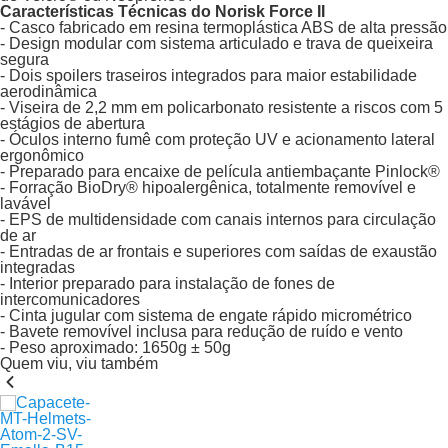
Características Técnicas do Norisk Force II
- Casco fabricado em resina termoplástica ABS de alta pressão
- Design modular com sistema articulado e trava de queixeira
segura
- Dois spoilers traseiros integrados para maior estabilidade
aerodinâmica
- Viseira de 2,2 mm em policarbonato resistente a riscos com 5
estágios de abertura
- Óculos interno fumê com proteção UV e acionamento lateral
ergonômico
- Preparado para encaixe de película antiembaçante Pinlock®
- Forração BioDry® hipoalergênica, totalmente removível e
lavável
- EPS de multidensidade com canais internos para circulação
de ar
- Entradas de ar frontais e superiores com saídas de exaustão
integradas
- Interior preparado para instalação de fones de
intercomunicadores
- Cinta jugular com sistema de engate rápido micrométrico
- Bavete removível inclusa para redução de ruído e vento
- Peso aproximado: 1650g ± 50g
Quem viu, viu também