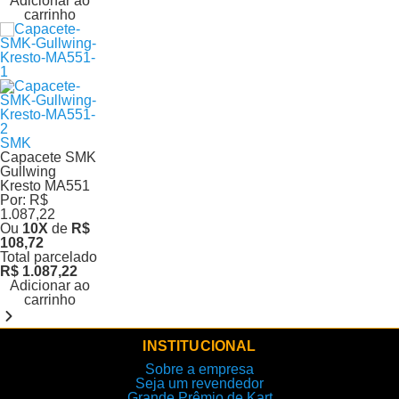
Adicionar ao
carrinho
SMK
Capacete SMK
Gullwing
Kresto MA551
Por:
R$
1.087,22
Ou
10
X
de
R$
108,72
Total parcelado
R$ 1.087,22
Adicionar ao
carrinho
INSTITUCIONAL
Sobre a empresa
Seja um revendedor
Grande Prêmio de Kart