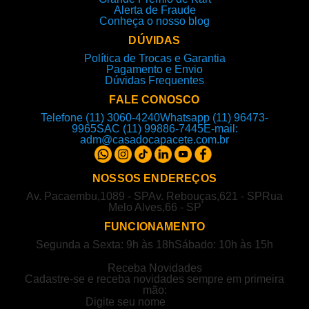
Alerta de Fraude
Conheça o nosso blog
DÚVIDAS
Política de Trocas e Garantia
Pagamento e Envio
Dúvidas Frequentes
FALE CONOSCO
Telefone (11) 3060-4240
Whatsapp (11) 96473-
9965
SAC (11) 99886-7445
E-mail:
adm@casadocapacete.com.br
NOSSOS ENDEREÇOS
Av. Pacaembu,1089 - SP
Av. Rebouças,621 - SP
Rua
Melo Alves,66 - SP
FUNCIONAMENTO
Segunda a Sexta: 9h às 18h
Sábado: 10h às 15h
Receba Novidades
Cadastre-se e receba novidades sempre em primeira
mão: