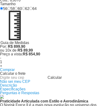
Cód.:
65070
Tamanho
56
58
60
62
64
Guia de Medidas
Por:
R$ 899,90
ou
10
x
de
R$ 89,99
Preço a vista:
R$ 854,90
-
+
Comprar
Calcular o frete
Calcular
Não sei meu CEP
Descrição
Especificações
Perguntas e Respostas
Praticidade Articulada com Estilo e Aerodinâmica
O Norisk Force II é a mais nova evolução no universo dos