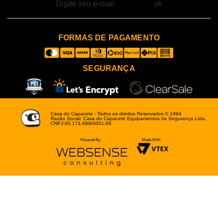
FORMAS DE PAGAMENTO
SEGURANÇA
Casa do Capacete - Todos os direitos Reservados © 1994
Razão Social: Casa do Capacete Equipamentos de Segurança Ltda.
CNPJ:00.174.699/0001-06
Powered By:
Made With: