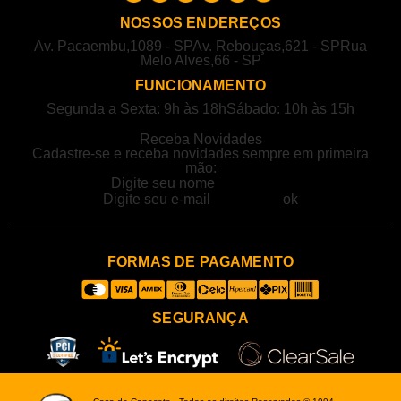
NOSSOS ENDEREÇOS
Av. Pacaembu,1089 - SP
Av. Rebouças,621 - SP
Rua
Melo Alves,66 - SP
FUNCIONAMENTO
Segunda a Sexta: 9h às 18h
Sábado: 10h às 15h
Receba Novidades
Cadastre-se e receba novidades sempre em primeira
mão:
FORMAS DE PAGAMENTO
SEGURANÇA