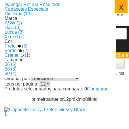
x
Navegar
Refinar Resultado
Capacetes Especiais
Ciclismo (13)
Marca
ASW (1)
HJC (3)
Lucca (8)
Xceed (1)
Cor
Preto
(3)
Verde
(2)
Ciclismo
Ganhe 1 Boné
Creme
(1)
Tamanho
Filtrar
56 (5)
58 (3)
13
1 ms
60 (4)
Produtos encontrados:
Resultado da Pesquisa por:
em
Ordenar por:
Itens por página:
Produtos selecionados para comparar:
0
Comparar
primeiro
anterior
1
2
próximo
último