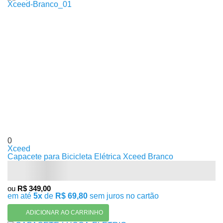
0
Xceed
Capacete para Bicicleta Elétrica Xceed Branco
ou
R$ 349,00
em até
5x
de
R$ 69,80
sem juros no cartão
ADICIONAR AO CARRINHO