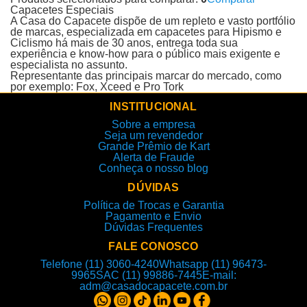
Capacetes Especiais
A Casa do Capacete dispõe de um repleto e vasto portfólio
de marcas, especializada em capacetes para Hipismo e
Ciclismo há mais de 30 anos, entrega toda sua
experiência e know-how para o público mais exigente e
especialista no assunto.
Representante das principais marcar do mercado, como
por exemplo: Fox, Xceed e Pro Tork
INSTITUCIONAL
Sobre a empresa
Seja um revendedor
Grande Prêmio de Kart
Alerta de Fraude
Conheça o nosso blog
DÚVIDAS
Política de Trocas e Garantia
Pagamento e Envio
Dúvidas Frequentes
FALE CONOSCO
Telefone (11) 3060-4240
Whatsapp (11) 96473-
9965
SAC (11) 99886-7445
E-mail:
adm@casadocapacete.com.br