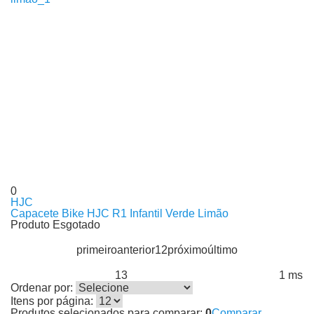
0
HJC
Capacete Bike HJC R1 Infantil Verde Limão
Produto Esgotado
primeiro
anterior
1
2
próximo
último
13
1 ms
Produtos encontrados:
Resultado da Pesquisa por:
em
Ordenar por:
Itens por página:
Produtos selecionados para comparar:
0
Comparar