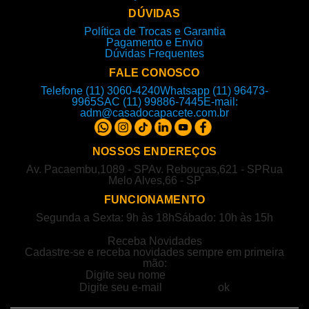
DÚVIDAS
Política de Trocas e Garantia
Pagamento e Envio
Dúvidas Frequentes
FALE CONOSCO
Telefone (11) 3060-4240
Whatsapp (11) 96473-
9965
SAC (11) 99886-7445
E-mail:
adm@casadocapacete.com.br
NOSSOS ENDEREÇOS
Av. Pacaembu,1089 - SP
Av. Rebouças,621 - SP
Rua
Melo Alves,66 - SP
FUNCIONAMENTO
Segunda a Sexta: 9h às 18h
Sábado: 10h às 15h
Receba Novidades
Cadastre-se e receba novidades sempre em primeira
mão: