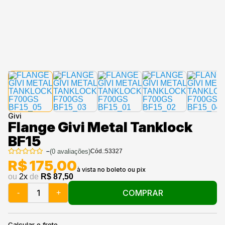
Givi
Flange Givi Metal Tanklock
BF15
–
(
0
avaliações)
Cód.:
53327
R$ 175,00
ou
2
x
de
R$ 87,50
COMPRAR
-
+
Calcular o frete