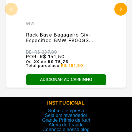
GIVI
Rack Base Bagageiro Givi
Específico BMW F800GS
E194M
DE:
R$ 337,00
POR:
R$ 151,50
Ou
2
X
de
R$ 75,75
Total parcelado
R$ 151,50
ADICIONAR AO CARRINHO
INSTITUCIONAL
Sobre a empresa
Seja um revendedor
Grande Prêmio de Kart
Alerta de Fraude
Conheça o nosso blog