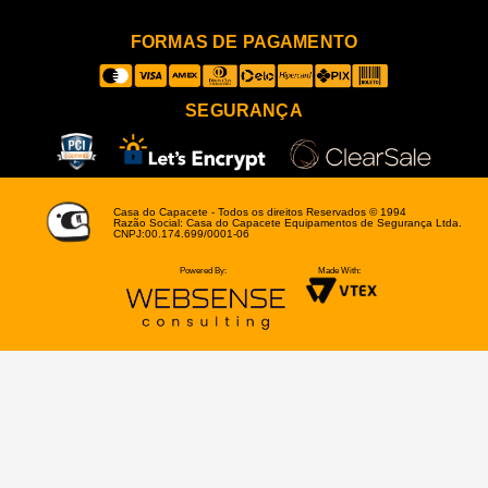
FORMAS DE PAGAMENTO
SEGURANÇA
Casa do Capacete - Todos os direitos Reservados © 1994
Razão Social: Casa do Capacete Equipamentos de Segurança Ltda.
CNPJ:00.174.699/0001-06
Powered By:
Made With: