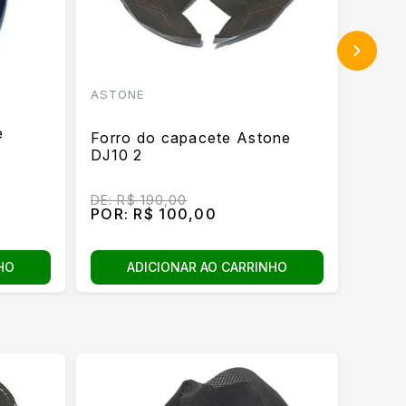
ASTONE
ASTO
Forro
e
Forro do capacete Astone
RT12
DJ10 2
R$ 
à vist
DE:
R$ 190,00
POR:
POR:
R$ 100,00
Ou
3
X
Total
HO
ADICIONAR AO CARRINHO