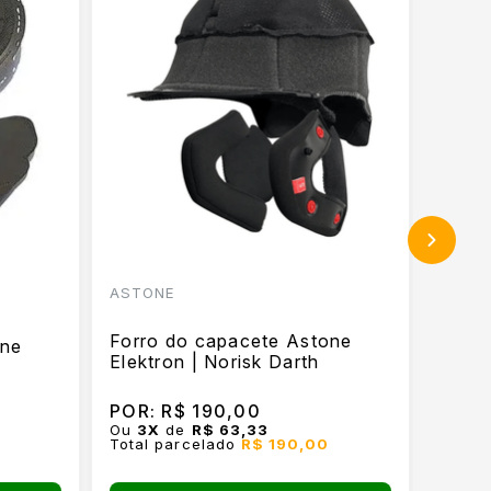
ASTONE
ASTO
Forro
Forro do capacete Astone
one
RT13
Elektron | Norisk Darth
R$ 1
à vist
POR:
R$ 190,00
POR:
Ou
3
X
de
R$ 63,33
Ou
3
X
Total parcelado
R$ 190,00
Total