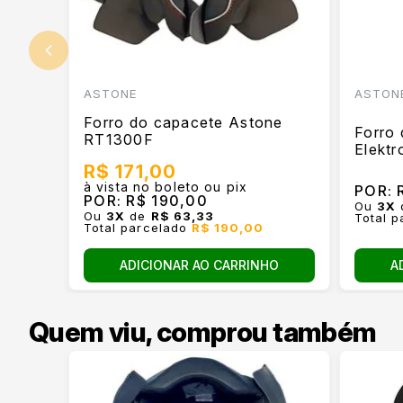
ASTONE
ASTON
Forro do capacete Astone
Forro
RT1300F
Elektr
R$ 171,00
à vista no boleto ou pix
POR:
R
POR:
R$ 190,00
Ou
3
X
Ou
3
X
de
R$ 63,33
Total 
Total parcelado
R$ 190,00
A
ADICIONAR AO CARRINHO
Quem viu, comprou também