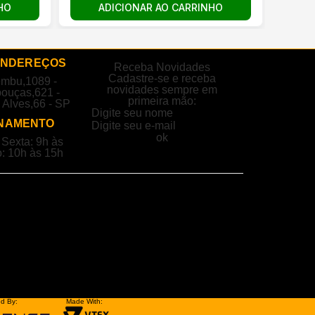
HO
ADICIONAR AO CARRINHO
ENDEREÇOS
Receba Novidades
Cadastre-se e receba
embu,1089 -
novidades sempre em
ouças,621 -
primeira mão:
 Alves,66 - SP
NAMENTO
Sexta: 9h às
: 10h às 15h
d By:
Made With: