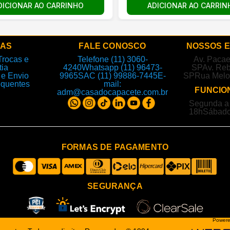
ADICIONAR AO CARRIN
DICIONAR AO CARRINHO
DAS
FALE CONOSCO
NOSSOS 
Trocas e
Telefone (11) 3060-
Av. Paca
tia
4240
Whatsapp (11) 96473-
SP
Av. Reb
e Envio
9965
SAC (11) 99886-7445
E-
SP
Rua Melo
equentes
mail:
FUNCIO
adm@casadocapacete.com.br
Segunda a 
18h
Sábado
FORMAS DE PAGAMENTO
SEGURANÇA
Powere