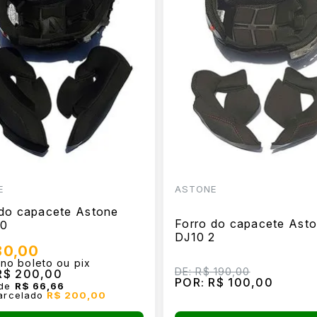
E
ASTONE
 do capacete Astone
Forro do capacete Ast
00
DJ10 2
80,00
 no boleto ou pix
DE:
R$ 190,00
$ 200,00
POR:
R$ 100,00
de
R$ 66,66
parcelado
R$ 200,00