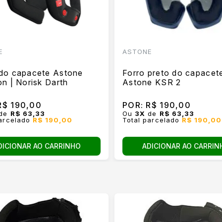
E
ASTONE
 do capacete Astone
Forro preto do capacet
on | Norisk Darth
Astone KSR 2
$ 190,00
POR:
R$ 190,00
de
R$ 63,33
Ou
3
X
de
R$ 63,33
parcelado
R$ 190,00
Total parcelado
R$ 190,00
DICIONAR AO CARRINHO
ADICIONAR AO CARRIN