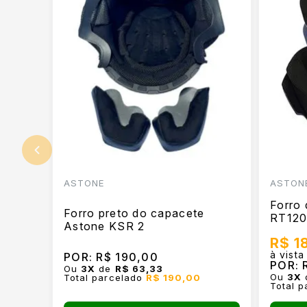
ASTONE
ASTON
Forro
Forro preto do capacete
RT12
Astone KSR 2
R$ 1
à vista
POR:
R$ 190,00
POR:
R
Ou
3
X
de
R$ 63,33
Ou
3
X
Total parcelado
R$ 190,00
Total 