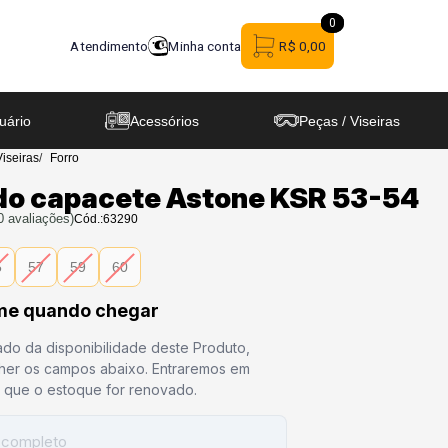
0
0
Atendimento
Minha conta
R$ 0,00
uário
Acessórios
Peças / Viseiras
Viseiras
Forro
 do capacete Astone KSR 53-54
0
avaliações)
Cód.:
63290
5
57
59
60
me quando chegar
ado da disponibilidade deste Produto,
her os campos abaixo. Entraremos em
m que o estoque for renovado.