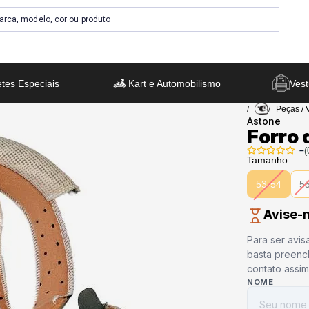
tes Especiais
Kart e Automobilismo
Vest
Peças / 
Astone
Forro
–
(
Tamanho
53-54
5
Avise-
Para ser avis
basta preenc
contato assi
NOME