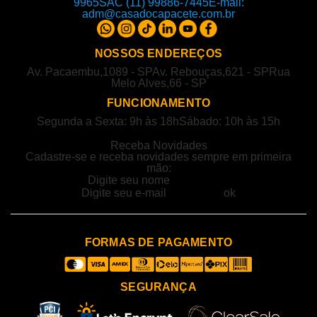
9965
SAC (11) 99886-7445
E-mail:
adm@casadocapacete.com.br
NOSSOS ENDEREÇOS
Av. Pacaembu,1089 - SP
Av. Rebouças,621 - SP
Rua
Melo Alves,66 - SP
FUNCIONAMENTO
Segunda a Sexta: 9h às 18h
Sábado: 10h às 15h
Receba Novidades
Cadastre-se e receba novidades sempre em primeira
mão:
FORMAS DE PAGAMENTO
SEGURANÇA