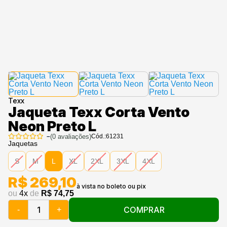
Texx
Jaqueta Texx Corta Vento
Neon Preto L
–
(
0
avaliações)
Cód.:
61231
Jaquetas
S
M
L
XL
2XL
3XL
4XL
R$ 269,10
ou
4
x
de
R$ 74,75
COMPRAR
-
+