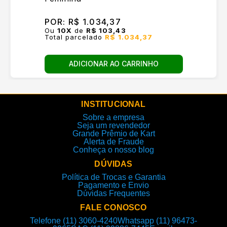
POR:
R$ 1.034,37
Ou
10
X
de
R$ 103,43
Total parcelado
R$ 1.034,37
ADICIONAR AO CARRINHO
INSTITUCIONAL
Sobre a empresa
Seja um revendedor
Grande Prêmio de Kart
Alerta de Fraude
Conheça o nosso blog
DÚVIDAS
Política de Trocas e Garantia
Pagamento e Envio
Dúvidas Frequentes
FALE CONOSCO
Telefone (11) 3060-4240
Whatsapp (11) 96473-