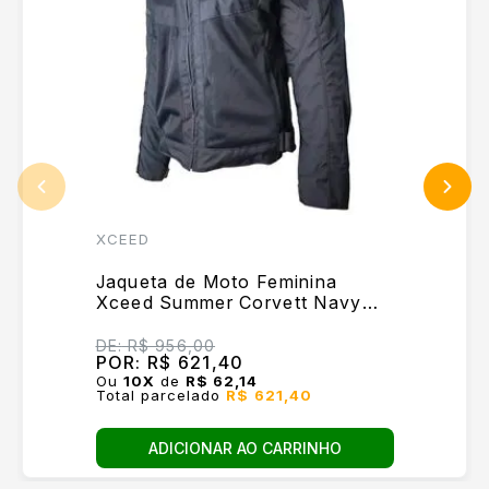
XCEED
Jaqueta de Moto Feminina
Xceed Summer Corvett Navy
Lady
DE:
R$ 956,00
POR:
R$ 621,40
Ou
10
X
de
R$ 62,14
Total parcelado
R$ 621,40
ADICIONAR AO CARRINHO