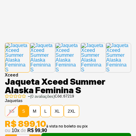
Xceed
Jaqueta Xceed Summer
Alaska Feminina S
–
(
0
avaliações)
Cód.:
67219
Jaquetas
XS
S
M
L
XL
2XL
R$ 899,10
ou
10
x
de
R$ 99,90