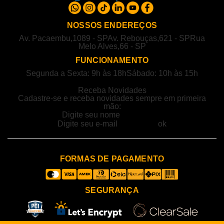
NOSSOS ENDEREÇOS
Av. Pacaembu,1089 - SP
Av. Rebouças,621 - SP
Rua
Melo Alves,66 - SP
FUNCIONAMENTO
Segunda a Sexta: 9h às 18h
Sábado: 10h às 15h
Receba Novidades
Cadastre-se e receba novidades sempre em primeira
mão:
FORMAS DE PAGAMENTO
SEGURANÇA