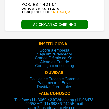
POR:
R$ 1.421,01
Ou
10
X
de
R$ 142,10
Total parcelado
R$ 1.421,01
ADICIONAR AO CARRINHO
INSTITUCIONAL
Sobre a empresa
Seja um revendedor
Grande Prêmio de Kart
Alerta de Fraude
Conheça o nosso blog
DÚVIDAS
Política de Trocas e Garantia
Pagamento e Envio
Dúvidas Frequentes
FALE CONOSCO
Telefone (11) 3060-4240
Whatsapp (11) 96473-
9965
SAC (11) 99886-7445
E-mail:
adm@casadocapacete.com.br