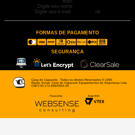
mão:
FORMAS DE PAGAMENTO
SEGURANÇA
Casa do Capacete - Todos os direitos Reservados © 1994
Razão Social: Casa do Capacete Equipamentos de Segurança Ltda.
CNPJ:00.174.699/0001-06
Powered By:
Made With: