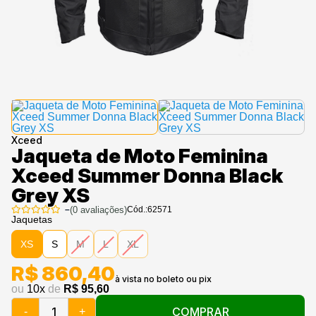
Xceed
Jaqueta de Moto Feminina
Xceed Summer Donna Black
Grey XS
–
(
0
avaliações)
Cód.:
62571
Jaquetas
XS
S
M
L
XL
R$ 860,40
ou
10
x
de
R$ 95,60
COMPRAR
-
+