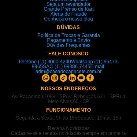
Seja um revendedor
Grande Prêmio de Kart
Alerta de Fraude
Conheça o nosso blog
DÚVIDAS
Política de Trocas e Garantia
Pagamento e Envio
Dúvidas Frequentes
FALE CONOSCO
Telefone (11) 3060-4240
Whatsapp (11) 96473-
9965
SAC (11) 99886-7445
E-mail:
adm@casadocapacete.com.br
NOSSOS ENDEREÇOS
Av. Pacaembu,1089 - SP
Av. Rebouças,621 - SP
Rua
Melo Alves,66 - SP
FUNCIONAMENTO
Segunda a Sexta: 9h às 18h
Sábado: 10h às 15h
Receba Novidades
Cadastre-se e receba novidades sempre em primeira