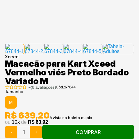
Xceed
Macacão para Kart Xceed
Vermelho viés Preto Bordado
Variado M
–
(
0
avaliações)
Cód.:
67844
Tamanho
M
R$ 639,20
ou
10
x
de
R$ 63,92
COMPRAR
-
+