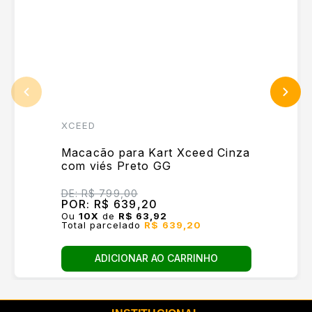
XCEED
Macacão para Kart Xceed Cinza
com viés Preto GG
DE:
R$ 799,00
POR:
R$ 639,20
Ou
10
X
de
R$ 63,92
Total parcelado
R$ 639,20
ADICIONAR AO CARRINHO