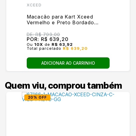
XCEED
Macacão para Kart Xceed
Vermelho e Preto Bordado
Variado
DE:
R$ 799,00
POR:
R$ 639,20
Ou
10
X
de
R$ 63,92
Total parcelado
R$ 639,20
ADICIONAR AO CARRINHO
Quem viu, comprou também
20% OFF