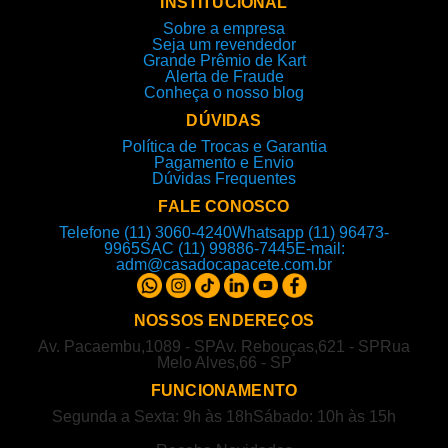
INSTITUCIONAL
Sobre a empresa
Seja um revendedor
Grande Prêmio de Kart
Alerta de Fraude
Conheça o nosso blog
DÚVIDAS
Política de Trocas e Garantia
Pagamento e Envio
Dúvidas Frequentes
FALE CONOSCO
Telefone (11) 3060-4240
Whatsapp (11) 96473-
9965
SAC (11) 99886-7445
E-mail:
adm@casadocapacete.com.br
NOSSOS ENDEREÇOS
Av. Pacaembu,1089 - SP
Av. Rebouças,621 - SP
Rua
Melo Alves,66 - SP
FUNCIONAMENTO
Segunda a Sexta: 9h às 18h
Sábado: 10h às 15h