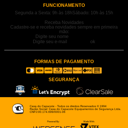
FUNCIONAMENTO
Segunda a Sexta: 9h às 18h
Sábado: 10h às 15h
Receba Novidades
Cadastre-se e receba novidades sempre em primeira
mão:
FORMAS DE PAGAMENTO
SEGURANÇA
Casa do Capacete - Todos os direitos Reservados © 1994
Razão Social: Casa do Capacete Equipamentos de Segurança Ltda.
CNPJ:00.174.699/0001-06
Powered By:
Made With: