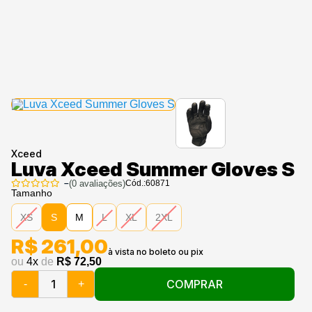
Xceed
Luva Xceed Summer Gloves S
–
(
0
avaliações)
Cód.:
60871
Tamanho
XS
S
M
L
XL
2XL
R$ 261,00
ou
4
x
de
R$ 72,50
COMPRAR
-
+