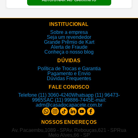
INSTITUCIONAL
Sobre a empresa
Seja um revendedor
Grande Prêmio de Kart
Alerta de Fraude
Conheça o nosso blog
DÚVIDAS
Política de Trocas e Garantia
Pagamento e Envio
Dúvidas Frequentes
FALE CONOSCO
Telefone (11) 3060-4240
Whatsapp (11) 96473-
9965
SAC (11) 99886-7445
E-mail:
adm@casadocapacete.com.br
NOSSOS ENDEREÇOS
Av. Pacaembu,1089 - SP
Av. Rebouças,621 - SP
Rua
Melo Alves,66 - SP