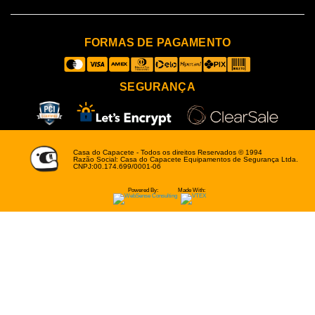
FORMAS DE PAGAMENTO
SEGURANÇA
Casa do Capacete - Todos os direitos Reservados © 1994
Razão Social: Casa do Capacete Equipamentos de Segurança Ltda.
CNPJ:00.174.699/0001-06
Powered By:
Made With: