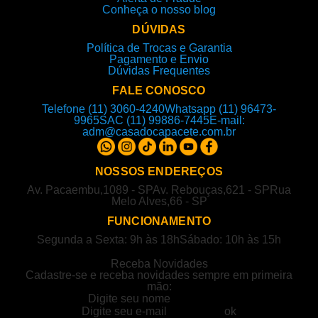
Conheça o nosso blog
DÚVIDAS
Política de Trocas e Garantia
Pagamento e Envio
Dúvidas Frequentes
FALE CONOSCO
Telefone (11) 3060-4240
Whatsapp (11) 96473-
9965
SAC (11) 99886-7445
E-mail:
adm@casadocapacete.com.br
NOSSOS ENDEREÇOS
Av. Pacaembu,1089 - SP
Av. Rebouças,621 - SP
Rua
Melo Alves,66 - SP
FUNCIONAMENTO
Segunda a Sexta: 9h às 18h
Sábado: 10h às 15h
Receba Novidades
Cadastre-se e receba novidades sempre em primeira
mão: