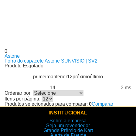
0
Astone
Forro do capacete Astone SUNVISIO | SV2
Produto Esgotado
primeiro
anterior
1
2
próximo
último
14
3 ms
Produtos encontrados:
Resultado da Pesquisa por:
em
Ordenar por:
Itens por página:
Produtos selecionados para comparar:
0
Comparar
INSTITUCIONAL
Sobre a empresa
Seja um revendedor
Grande Prêmio de Kart
Alerta de Fraude