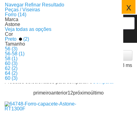
x
Navegar
Refinar Resultado
Peças / Viseiras
Forro (14)
Marca
Astone
Veja todas as opções
Cor
Preto
(2)
Tamanho
Forro
56 (3)
56-58 (1)
Filtrar
58 (1)
60 (3)
14
3 ms
Produtos encontrados:
Resultado da Pesquisa por:
em
62 (2)
Ordenar por:
64 (2)
Itens por página:
60 (3)
Produtos selecionados para comparar:
0
Comparar
primeiro
anterior
1
2
próximo
último