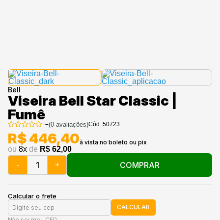
Bell
Viseira Bell Star Classic |
Fumê
–
(
0
avaliações)
Cód.:
50723
R$ 446,40
ou
8
x
de
R$ 62,00
COMPRAR
-
+
Calcular o frete
CALCULAR
Não sei meu CEP