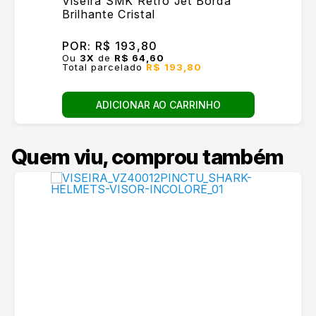
Viseira SMK Retrô Jet Borda
Brilhante Cristal
POR:
R$ 193,80
Ou
3
X
de
R$ 64,60
Total parcelado
R$ 193,80
ADICIONAR AO CARRINHO
Quem viu, comprou também