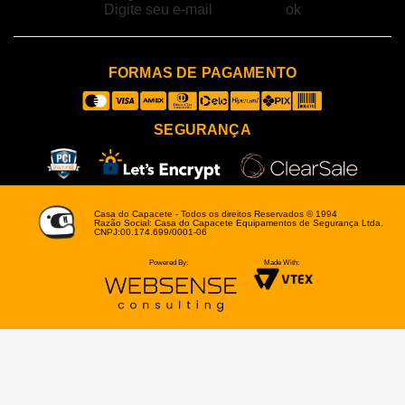
FORMAS DE PAGAMENTO
SEGURANÇA
Casa do Capacete - Todos os direitos Reservados © 1994
Razão Social: Casa do Capacete Equipamentos de Segurança Ltda.
CNPJ:00.174.699/0001-06
Powered By:
Made With: