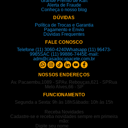
Grande Prêmio de Kart
Alerta de Fraude
Conheça o nosso blog
DÚVIDAS
Política de Trocas e Garantia
Pagamento e Envio
Dúvidas Frequentes
FALE CONOSCO
Telefone (11) 3060-4240
Whatsapp (11) 96473-
9965
SAC (11) 99886-7445
E-mail:
adm@casadocapacete.com.br
NOSSOS ENDEREÇOS
Av. Pacaembu,1089 - SP
Av. Rebouças,621 - SP
Rua
Melo Alves,66 - SP
FUNCIONAMENTO
Segunda a Sexta: 9h às 18h
Sábado: 10h às 15h
Receba Novidades
Cadastre-se e receba novidades sempre em primeira
mão: