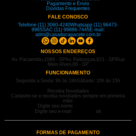
Pagamento e Envio
Dúvidas Frequentes
FALE CONOSCO
Telefone (11) 3060-4240
Whatsapp (11) 96473-
9965
SAC (11) 99886-7445
E-mail:
adm@casadocapacete.com.br
NOSSOS ENDEREÇOS
Av. Pacaembu,1089 - SP
Av. Rebouças,621 - SP
Rua
Melo Alves,66 - SP
FUNCIONAMENTO
Segunda a Sexta: 9h às 18h
Sábado: 10h às 15h
Receba Novidades
Cadastre-se e receba novidades sempre em primeira
mão:
FORMAS DE PAGAMENTO