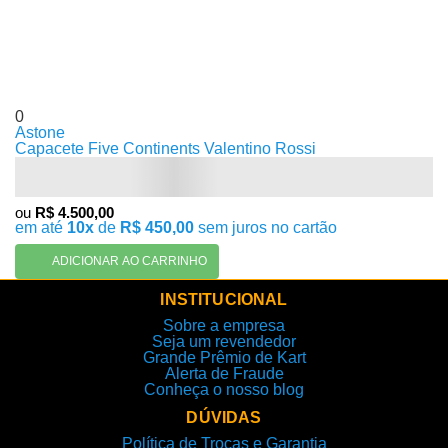
0
Astone
Capacete Five Continents Valentino Rossi
ou
R$ 4.500,00
em até
10x
de
R$ 450,00
sem juros no cartão
ADICIONAR AO CARRINHO
INSTITUCIONAL
Sobre a empresa
Seja um revendedor
Grande Prêmio de Kart
Alerta de Fraude
Conheça o nosso blog
DÚVIDAS
Política de Trocas e Garantia