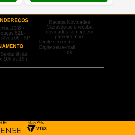
ENDEREÇOS
Receba Novidades
Cadastre-se e receba
embu,1089 -
novidades sempre em
ouças,621 -
primeira mão:
 Alves,66 - SP
NAMENTO
Sexta: 9h às
: 10h às 15h
d By:
Made With: