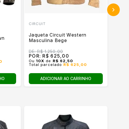
CIRCUIT
TEXX
Jaqueta Circuit Western
Jaque
wn
Masculina Bege
Neon
DE:
R$ 1.250,00
POR:
POR:
R$ 625,00
Ou
4
X
Ou
10
X
de
R$ 62,50
90
Total
Total parcelado
R$ 625,00
HO
ADICIONAR AO CARRINHO