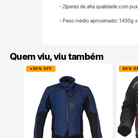
- Zíperes de alta qualidade com p
- Peso médio aproximado: 1450g ±
Quem viu, viu também
+30% OFF
50% O