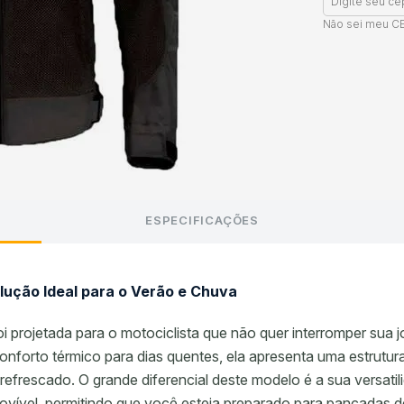
Não sei meu C
ESPECIFICAÇÕES
olução Ideal para o Verão e Chuva
 projetada para o motociclista que não quer interromper sua
forto térmico para dias quentes, ela apresenta uma estrutura 
refrescado. O grande diferencial deste modelo é a sua versat
vível, permitindo que você esteja preparado para pancadas d