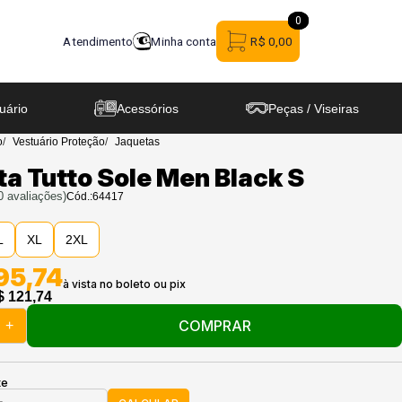
0
0
Atendimento
Minha conta
R$ 0,00
uário
Acessórios
Peças / Viseiras
o
Vestuário Proteção
Jaquetas
a Tutto Sole Men Black S
0
avaliações)
Cód.:
64417
L
XL
2XL
95,74
$ 121,74
COMPRAR
+
te