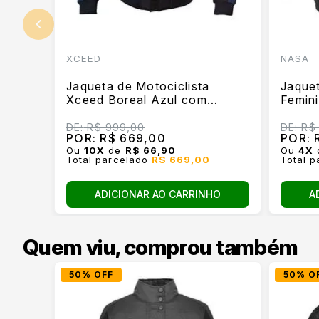
XCEED
NASA
Jaqueta de Motociclista
Jaque
Xceed Boreal Azul com
Femini
Proteção
DE:
R$ 999,00
DE:
R$ 
POR:
R$ 669,00
POR:
R
Ou
10
X
de
R$ 66,90
Ou
4
X
Total parcelado
R$ 669,00
Total 
ADICIONAR AO CARRINHO
A
Quem viu, comprou também
50% OFF
50% O