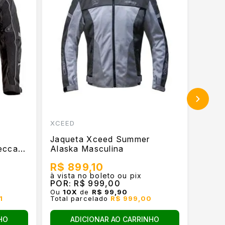
XCEED
TUTT
Jaqueta Xceed Summer
Jaque
ecca 3
Alaska Masculina
Kids
R$ 899,10
R$ 7
à vista no boleto ou pix
à vist
POR:
R$ 999,00
POR:
Ou
10
X
de
R$ 99,90
Ou
10
1
Total parcelado
R$ 999,00
Total
HO
ADICIONAR AO CARRINHO