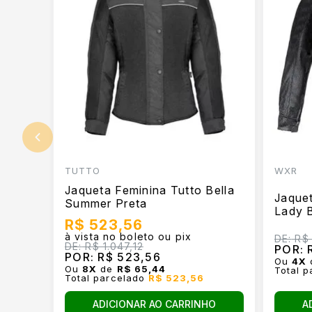
TUTTO
WXR
Jaqueta Feminina Tutto Bella
Jaque
Summer Preta
Lady 
R$ 523,56
à vista no boleto ou pix
DE:
R$ 
DE:
R$ 1.047,12
POR:
R
POR:
R$ 523,56
Ou
4
X
Ou
8
X
de
R$ 65,44
Total 
Total parcelado
R$ 523,56
ADICIONAR AO CARRINHO
A