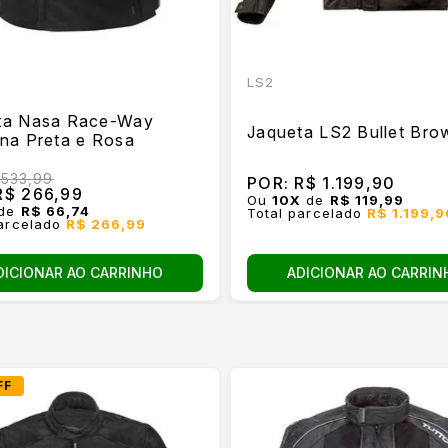
LS2
ta Nasa Race-Way
Jaqueta LS2 Bullet Bro
na Preta e Rosa
533,99
POR:
R$ 1.199,90
$ 266,99
Ou
10
X
de
R$ 119,99
de
R$ 66,74
Total parcelado
R$ 1.199,
parcelado
R$ 266,99
DICIONAR AO CARRINHO
ADICIONAR AO CARRIN
FF