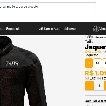
tes Especiais
Kart e Automobilismo
Vest
Vestuári
Tutto
Jaquet
–
(
Jaquetas
S
M
R$ 1.0
ou
10
x
de
R
-
Calcular o fre