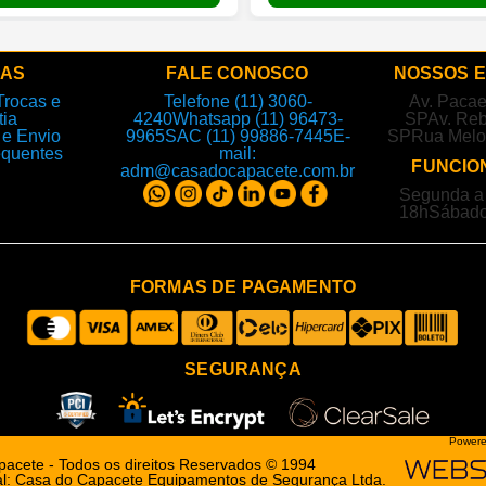
DAS
FALE CONOSCO
NOSSOS 
Trocas e
Telefone (11) 3060-
Av. Paca
tia
4240
Whatsapp (11) 96473-
SP
Av. Reb
e Envio
9965
SAC (11) 99886-7445
E-
SP
Rua Melo
equentes
mail:
FUNCIO
adm@casadocapacete.com.br
Segunda a 
18h
Sábado
FORMAS DE PAGAMENTO
SEGURANÇA
Powere
acete - Todos os direitos Reservados © 1994
l: Casa do Capacete Equipamentos de Segurança Ltda.