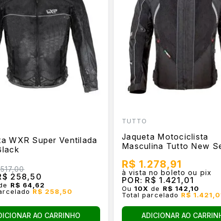
TUTTO
Jaqueta Motociclista
ta WXR Super Ventilada
Masculina Tutto New S
Black
Preta
R$ 1.278,91
517,00
à vista no boleto ou pix
$ 258,50
POR:
R$ 1.421,01
de
R$ 64,62
Ou
10
X
de
R$ 142,10
parcelado
R$ 258,50
Total parcelado
R$ 1.421,0
ADICIONAR AO CARRIN
DICIONAR AO CARRINHO