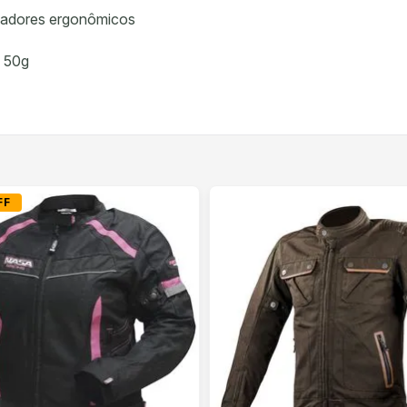
uxadores ergonômicos
 50g
FF