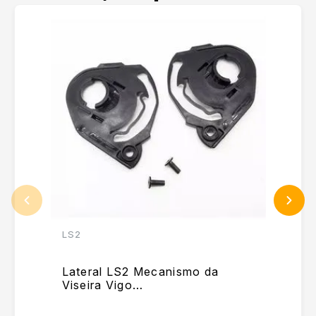
LS2
Lateral LS2 Mecanismo da
Viseira Vigo
FF320/FF353/FF810