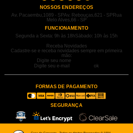
NOSSOS ENDEREÇOS
Av. Pacaembu,1089 - SP
Av. Rebouças,621 - SP
Rua
Melo Alves,66 - SP
FUNCIONAMENTO
Segunda a Sexta: 9h às 18h
Sábado: 10h às 15h
Receba Novidades
Cadastre-se e receba novidades sempre em primeira
mão:
FORMAS DE PAGAMENTO
SEGURANÇA
Casa do Capacete - Todos os direitos Reservados © 1994