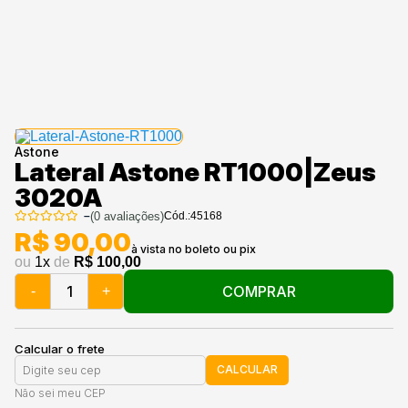
Astone
Lateral Astone RT1000|Zeus
3020A
–
(
0
avaliações)
Cód.:
45168
R$ 90,00
ou
1
x
de
R$ 100,00
COMPRAR
-
+
Calcular o frete
CALCULAR
Não sei meu CEP