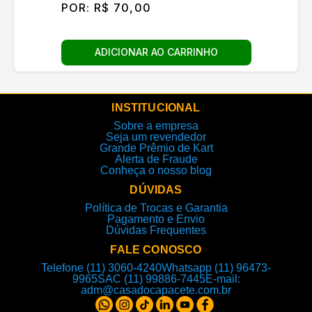
POR:
R$ 70,00
ADICIONAR AO CARRINHO
INSTITUCIONAL
Sobre a empresa
Seja um revendedor
Grande Prêmio de Kart
Alerta de Fraude
Conheça o nosso blog
DÚVIDAS
Política de Trocas e Garantia
Pagamento e Envio
Dúvidas Frequentes
FALE CONOSCO
Telefone (11) 3060-4240
Whatsapp (11) 96473-
9965
SAC (11) 99886-7445
E-mail:
adm@casadocapacete.com.br