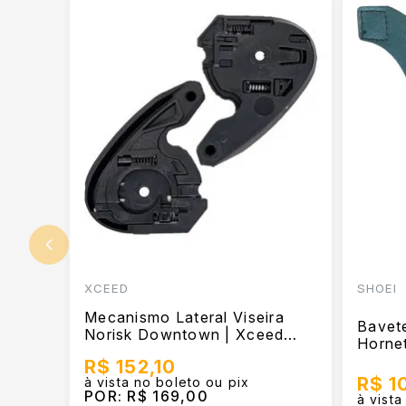
XCEED
SHOEI
Mecanismo Lateral Viseira
Bavet
Norisk Downtown | Xceed
Horne
P126 X Day
R$ 152,10
R$ 1
à vista no boleto ou pix
POR:
R$ 169,00
à vista