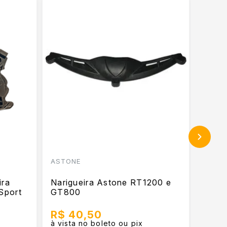
ASTONE
ASTO
ira
Narigueira Astone RT1200 e
Entra
Sport
GT800
Aston
R$ 40,50
R$ 
à vista no boleto ou pix
à vist