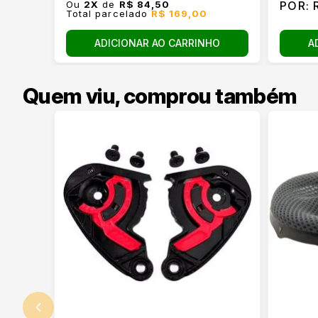
Ou
2
X
de
R$ 84,50
POR:
R
Total parcelado
R$ 169,00
ADICIONAR AO CARRINHO
A
Quem viu, comprou também