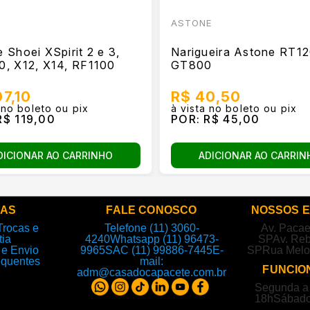
ASTONE
 Shoei XSpirit 2 e 3,
Narigueira Astone RT1
0, X12, X14, RF1100
GT800
07,10
R$ 40,50
 no boleto ou pix
à vista no boleto ou pix
$ 119,00
POR:
R$ 45,00
DICIONAR AO CARRINHO
ADICIONAR AO CARRIN
DAS
FALE CONOSCO
NOSSOS 
Trocas e
Telefone (11) 3060-
Av. Paca
tia
4240
Whatsapp (11) 96473-
SP
Av. Reb
e Envio
9965
SAC (11) 99886-7445
E-
SP
Rua Melo
equentes
mail:
FUNCIO
adm@casadocapacete.com.br
Segunda a 
18h
Sábado