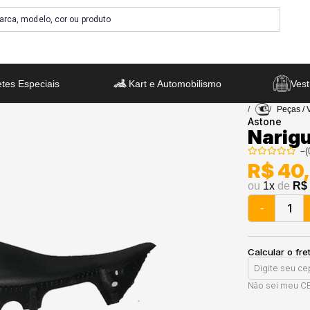
tes Especiais
Kart e Automobilismo
Vest
Peças / 
Astone
Narig
–
(
R$ 40
ou
1
x
de
R$ 
-
Calcular o fre
Não sei meu C