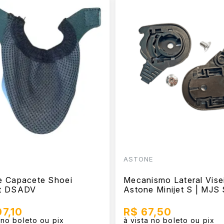
ASTONE
e Capacete Shoei
Mecanismo Lateral Vise
t DSADV
Astone Minijet S | MJS 
07,10
R$ 67,50
 no boleto ou pix
à vista no boleto ou pix