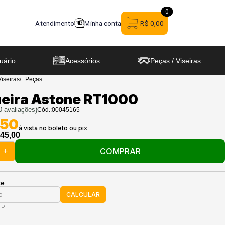
0
0
Atendimento
Minha conta
R$ 0,00
uário
Acessórios
Peças / Viseiras
Viseiras
Peças
ueira Astone RT1000
0
avaliações)
Cód.:
00045165
,50
45,00
COMPRAR
+
te
CALCULAR
EP