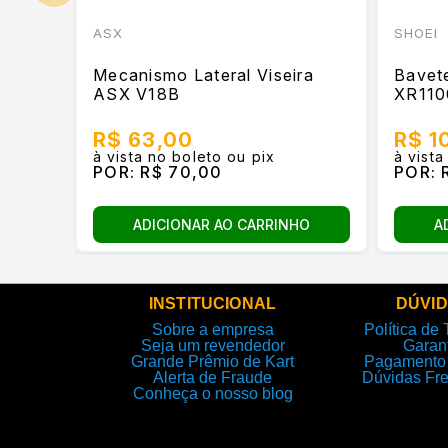
ASX
SHOEI
Mecanismo Lateral Viseira
Bavete
ASX V18B
XR110
R$ 63,00
R$ 1
à vista no boleto ou pix
à vista
POR:
R$ 70,00
POR:
R
ADICIONAR AO CARRINHO
A
INSTITUCIONAL
DÚVI
Sobre a empresa
Política de 
Seja um revendedor
Garan
Grande Prêmio de Kart
Pagamento 
Alerta de Fraude
Dúvidas Fr
Conheça o nosso blog