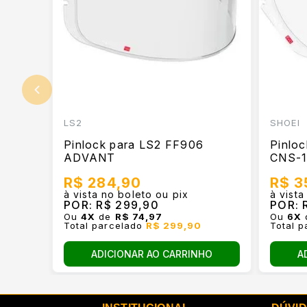
LS2
SHOEI
Pinlock para LS2 FF906
Pinloc
ADVANT
CNS-1
R$ 284,90
R$ 3
à vista no boleto ou pix
à vista
POR:
R$ 299,90
POR:
R
Ou
4
X
de
R$ 74,97
Ou
6
X
Total parcelado
R$ 299,90
Total 
ADICIONAR AO CARRINHO
A