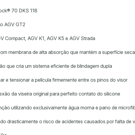
nlock® 70 DKS 118
drão AGV GT2
AGV Compact, AGV K1, AGV K5 e AGV Strada
 com membrana de alta absorção que mantém a superfície seca
são que cria um sistema eficiente de blindagem dupla
xar e tensionar a película firmemente entre os pinos do visor
exão da viseira original para perfeito contato do silicone
enção utilizando exclusivamente água morna e pano de microfi
ndo drasticamente o risco de acidentes causados por falta de vi