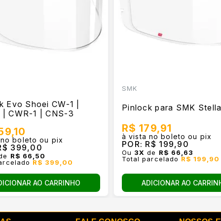
SMK
k Evo Shoei CW-1 |
Pinlock para SMK Stella
 | CWR-1 | CNS-3
R$ 179,91
59,10
à vista no boleto ou pix
 no boleto ou pix
POR:
R$ 199,90
$ 399,00
Ou
3
X
de
R$ 66,63
de
R$ 66,50
Total parcelado
R$ 199,90
parcelado
R$ 399,00
ADICIONAR AO CARRIN
DICIONAR AO CARRINHO