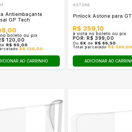
CH
ASTONE
ula Antiembaçante
Pinlock Astone para G
rsal GP Tech
R$ 359,10
08,00
à vista no boleto ou pix
 no boleto ou pix
POR:
R$ 399,00
$ 120,00
Ou
6
X
de
R$ 66,50
de
R$ 60,00
Total parcelado
R$ 399,0
parcelado
R$ 120,00
ADICIONAR AO CARRIN
DICIONAR AO CARRINHO