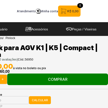
0
0
Atendimento
Minha conta
R$ 0,00
uário
Acessórios
Peças / Viseiras
ios
Pinlock
k para AGV K1 | K5 | Compact |
a
0
avaliações)
Cód.:
56950
0,00
60,00
COMPRAR
+
te
CALCULAR
EP