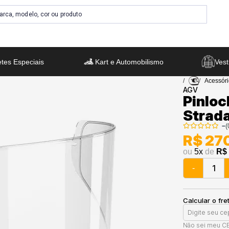
tes Especiais
Kart e Automobilismo
Vest
Acessór
AGV
Pinloc
Strad
–
(
R$ 27
ou
5
x
de
R$ 
-
Calcular o fre
Não sei meu C