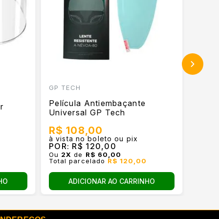
GP TECH
ASTO
Película Antiembaçante
r
Pinlo
Universal GP Tech
R$ 
R$ 108,00
à vist
à vista no boleto ou pix
POR:
POR:
R$ 120,00
Ou
6
X
Ou
2
X
de
R$ 60,00
Total
Total parcelado
R$ 120,00
HO
ADICIONAR AO CARRINHO