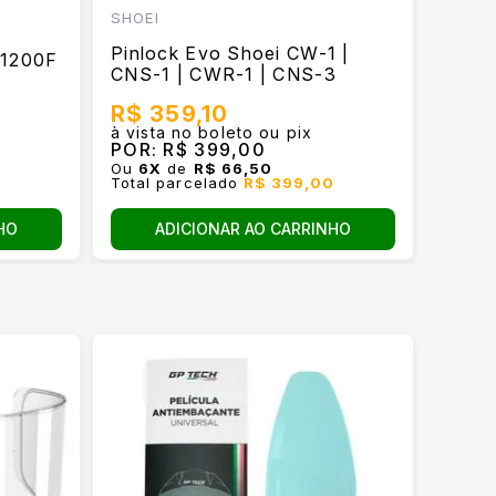
SHOEI
Pinlock Evo Shoei CW-1 |
T1200F
CNS-1 | CWR-1 | CNS-3
R$ 359,10
à vista no boleto ou pix
POR:
R$ 399,00
Ou
6
X
de
R$ 66,50
0
Total parcelado
R$ 399,00
HO
ADICIONAR AO CARRINHO