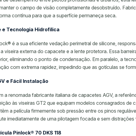
e manter o campo de visão completamente desobstruído. Fabrica
forma contínua para que a superfície permaneça seca.
e Tecnologia Hidrofílica
nlock® é a sua eficiente vedação perimetral de silicone, respon
a viseira externa do capacete e a lente protetora. Essa barreir
terior, eliminando o ponto de condensação. Em paralelo, a tecn
ação com extrema rapidez, impedindo que as gotículas se form
 e Fácil Instalação
m a renomada fabricante italiana de capacetes AGV, a referênc
feição às viseiras GT2 que equipam modelos consagrados de c
têm a película firmemente sob pressão entre os pinos regulávei
rute imediatamente de uma pilotagem focada e sem distrações v
ícula Pinlock® 70 DKS 118