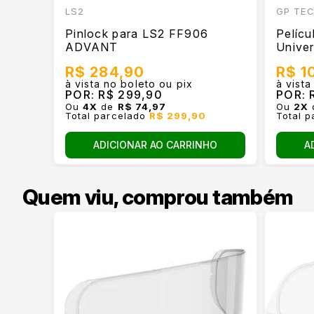
LS2
GP TE
Pinlock para LS2 FF906
Pelíc
ADVANT
Unive
R$ 284,90
R$ 1
à vista no boleto ou pix
à vista
POR:
R$ 299,90
POR:
R
Ou
4
X
de
R$ 74,97
Ou
2
X
Total parcelado
R$ 299,90
Total 
ADICIONAR AO CARRINHO
A
Quem viu, comprou também